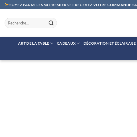
Passer
SOYEZ PARMI LES 50 PREMIERS ET RECEVEZ VOTRE COMMANDE SAN
au
contenu
Recherche
pour :
ART DE LA TABLE
CADEAUX
DÉCORATION ET ÉCLAIRAGE