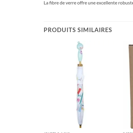
La fibre de verre offre une excellente robust
PRODUITS SIMILAIRES
Ajouter
Ajouter
à la liste
à la liste
de
de
souhaits
souhaits