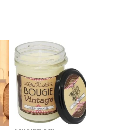
ter
Ajouter
iste
à la liste
de
its
souhaits