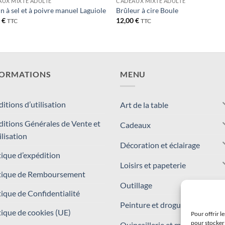
UX MIXTE ADULTE
CADEAUX MIXTE ADULTE
n à sel et à poivre manuel Laguiole
Brûleur à cire Boule
0
€
12,00
€
TTC
TTC
FORMATIONS
MENU
itions d’utilisation
Art de la table
itions Générales de Vente et
Cadeaux
ilisation
Décoration et éclairage
tique d’expédition
Loisirs et papeterie
tique de Remboursement
Outillage
tique de Confidentialité
Peinture et droguerie
tique de cookies (UE)
Pour offrir l
pour stocker 
Quincaillerie et matériaux