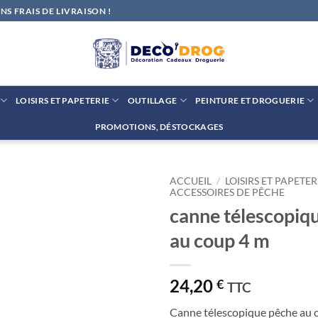
S FRAIS DE LIVRAISON !
LOISIRS ET PAPETERIE
OUTILLAGE
PEINTURE ET DROGUERIE
PROMOTIONS, DÉSTOCKAGES
ACCUEIL
/
LOISIRS ET PAPETER
ACCESSOIRES DE PÊCHE
canne télescopiq
Ajouter
à la liste
au coup 4 m
de
souhaits
24,20
€
TTC
Canne télescopique pêche au 