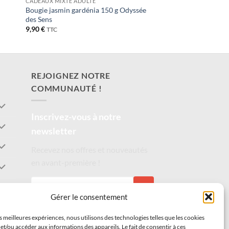
CADEAUX MIXTE ADULTE
Bougie jasmin gardénia 150 g Odyssée
des Sens
9,90
€
TTC
REJOIGNEZ NOTRE
COMMUNAUTÉ !
Inscrivez-vous à notre
newsletter
Recevez nos offres et nouveautés
en avant-première !
S'INSCRIRE
Gérer le consentement
es meilleures expériences, nous utilisons des technologies telles que les cookies
et/ou accéder aux informations des appareils. Le fait de consentir à ces