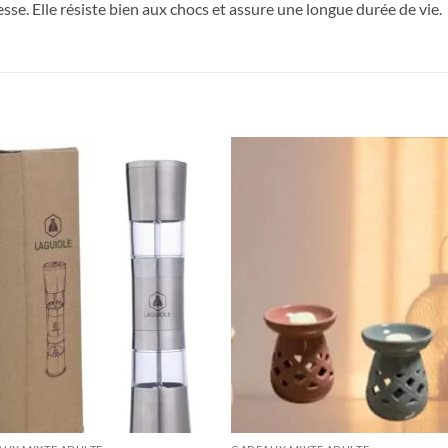
esse. Elle résiste bien aux chocs et assure une longue durée de vie.
Ajouter
Ajou
à la liste
à la l
de
de
souhaits
souha