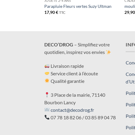
LTE
JOUETS 2-4 ANS
CADEA
Rouge 91 mm
Parapluie Fleurs vertes Suzy Ultman
mouli
17,90
€
29,9
TTC
DECO’DROG
– Simplifiez votre
IN
quotidien, inspirez vos envies
Cond
Livraison rapide
Service client à l’écoute
Cond
Qualité garantie
d’Ut
Poli
3 Place de la mairie, 71140
Bourbon Lancy
Poli
contact@decodrog.fr
Poli
07 78 18 82 06 / 03 85 89 04 78
Poli