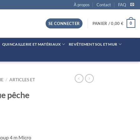
À propos
Contact
FAQ
0
SE CONNECTER
PANIER /
0,00
€
QUINCAILLERIE ET MATÉRIAUX
REVÊTEMENT SOL ET MUR
IE
/
ARTICLES ET
ue pêche
coup 4 m Micro