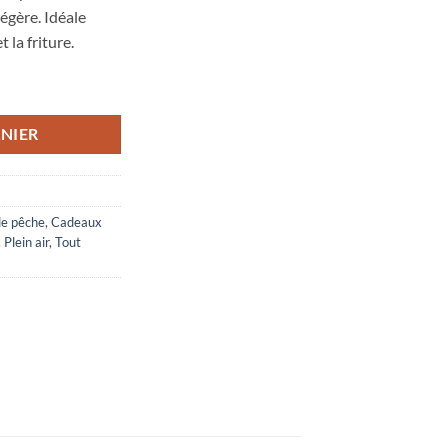
égère. Idéale
t la friture.
êche au coup 4 m
NIER
de pêche
,
Cadeaux
,
Plein air
,
Tout