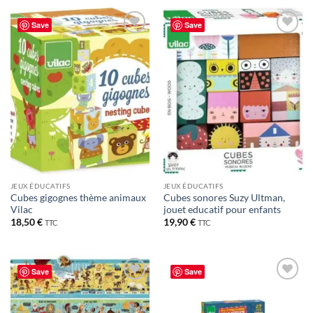
Save
Save
JEUX ÉDUCATIFS
JEUX ÉDUCATIFS
Cubes gigognes thème animaux
Cubes sonores Suzy Ultman,
Vilac
jouet educatif pour enfants
18,50
€
19,90
€
TTC
TTC
Save
Save