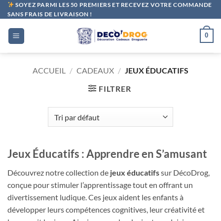
Passer
SOYEZ PARMI LES 50 PREMIERS ET RECEVEZ VOTRE COMMANDE
SANS FRAIS DE LIVRAISON !
au
contenu
0
ACCUEIL
/
CADEAUX
/
JEUX ÉDUCATIFS
FILTRER
Jeux Éducatifs : Apprendre en S’amusant
Découvrez notre collection de
jeux éducatifs
sur DécoDrog,
conçue pour stimuler l’apprentissage tout en offrant un
divertissement ludique. Ces jeux aident les enfants à
développer leurs compétences cognitives, leur créativité et