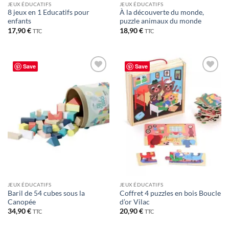
JEUX ÉDUCATIFS
JEUX ÉDUCATIFS
8 jeux en 1 Educatifs pour
À la découverte du monde,
enfants
puzzle animaux du monde
17,90
€
18,90
€
TTC
TTC
Save
Save
JEUX ÉDUCATIFS
JEUX ÉDUCATIFS
Baril de 54 cubes sous la
Coffret 4 puzzles en bois Boucle
Canopée
d’or Vilac
34,90
€
20,90
€
TTC
TTC