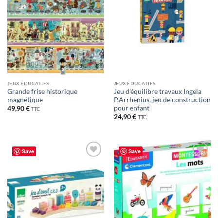
JEUX ÉDUCATIFS
JEUX ÉDUCATIFS
Grande frise historique
Jeu d’équilibre travaux Ingela
magnétique
P.Arrhenius, jeu de construction
pour enfant
49,90
€
TTC
24,90
€
TTC
Save
Save