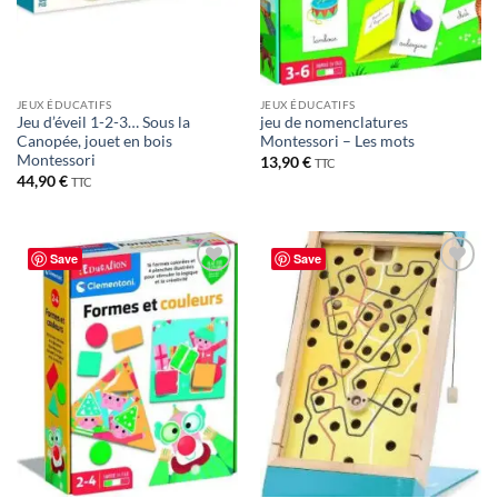
JEUX ÉDUCATIFS
JEUX ÉDUCATIFS
Jeu d’éveil 1-2-3… Sous la
jeu de nomenclatures
Canopée, jouet en bois
Montessori – Les mots
Montessori
13,90
€
TTC
44,90
€
TTC
Save
Save