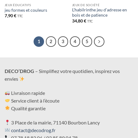
JEUX ÉDUCATIFS
JEUX DE SOCIÉTÉ
L’habilrinthe jeu d’adresse en
jeu formes et couleurs
bois et de patience
7,90
€
TTC
34,80
€
TTC
1
2
3
4
5
DECO’DROG
– Simplifiez votre quotidien, inspirez vos
envies
Livraison rapide
Service client à l’écoute
Qualité garantie
3 Place de la mairie, 71140 Bourbon Lancy
contact@decodrog.fr
07 78 18 82 06 / 03 85 89 04 78