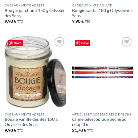
CADEAUX MIXTE ADULTE
CADEAUX MIXTE ADULTE
Bougie patchouli 150 g Odyssée
Bougie santal 180 g Odyssée des
des Sens
Sens
9,90
€
9,90
€
TTC
TTC
Save
Save
CADEAUX MIXTE ADULTE
ARTICLES ET ACCESSOIRES DE PÊCHE
Bougie vanille des îles 150 g
canne télescopique pêche au
Odyssée des Sens
coup 3 m
9,90
€
21,70
€
TTC
TTC