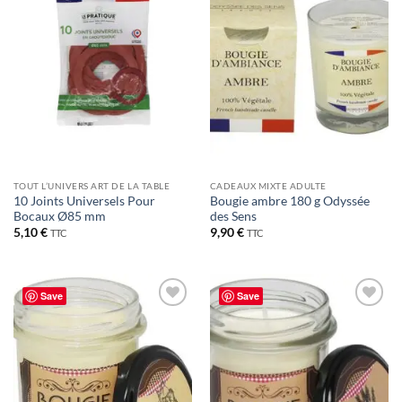
TOUT L’UNIVERS ART DE LA TABLE
CADEAUX MIXTE ADULTE
10 Joints Universels Pour
Bougie ambre 180 g Odyssée
Bocaux Ø85 mm
des Sens
5,10
€
9,90
€
TTC
TTC
Save
Save