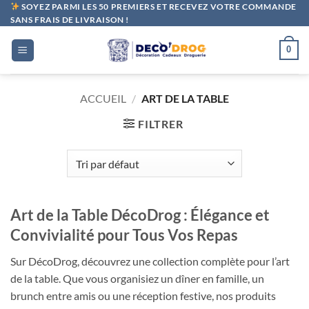
Passer
SOYEZ PARMI LES 50 PREMIERS ET RECEVEZ VOTRE COMMANDE
SANS FRAIS DE LIVRAISON !
au
contenu
0
ACCUEIL
/
ART DE LA TABLE
FILTRER
Art de la Table DécoDrog : Élégance et
Convivialité pour Tous Vos Repas
Sur DécoDrog, découvrez une collection complète pour l’art
de la table. Que vous organisiez un dîner en famille, un
brunch entre amis ou une réception festive, nos produits