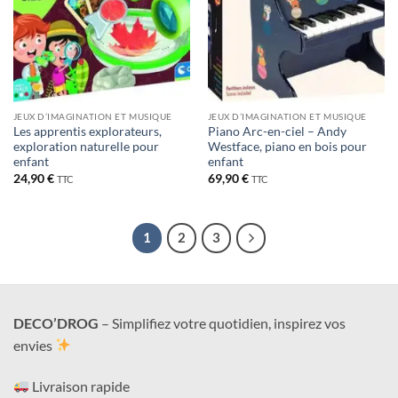
JEUX D’IMAGINATION ET MUSIQUE
JEUX D’IMAGINATION ET MUSIQUE
Les apprentis explorateurs,
Piano Arc-en-ciel – Andy
exploration naturelle pour
Westface, piano en bois pour
enfant
enfant
24,90
€
69,90
€
TTC
TTC
1
2
3
DECO’DROG
– Simplifiez votre quotidien, inspirez vos
envies
Livraison rapide