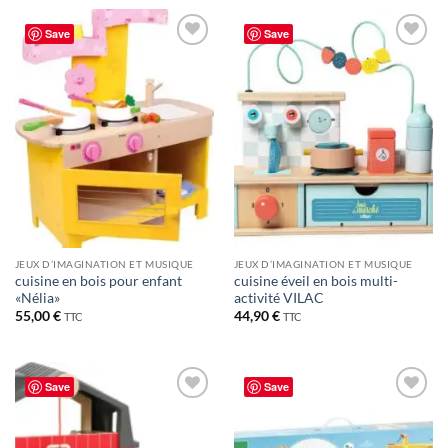
Save
Save
JEUX D’IMAGINATION ET MUSIQUE
JEUX D’IMAGINATION ET MUSIQUE
cuisine en bois pour enfant
cuisine éveil en bois multi-
«Nélia»
activité VILAC
55,00
€
44,90
€
TTC
TTC
Save
Save