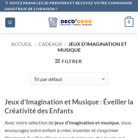
Passer
SOYEZ PARMI LES 50 PREMIERS ET RECEVEZ VOTRE COMMANDE
SANS FRAIS DE LIVRAISON !
au
contenu
0
ACCUEIL
/
CADEAUX
/
JEUX D’IMAGINATION ET
MUSIQUE
FILTRER
Jeux d’Imagination et Musique : Éveiller la
Créativité des Enfants
Avec notre sélection de
jeux d’imagination et musique
, vous
encouragez votre enfant à créer, inventer et s’exprimer
librement. Sur DécoDrog, nous choisissons des jouets qui