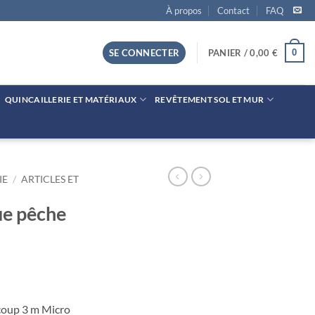
À propos
Contact
FAQ
0
SE CONNECTER
PANIER /
0,00
€
QUINCAILLERIE ET MATÉRIAUX
REVÊTEMENT SOL ET MUR
IE
/
ARTICLES ET
ue pêche
coup 3 m Micro