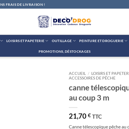
S FRAIS DE LIVRAISON !
LOISIRS ET PAPETERIE
OUTILLAGE
PEINTURE ET DROGUERIE
PROMOTIONS, DÉSTOCKAGES
ACCUEIL
/
LOISIRS ET PAPETER
ACCESSOIRES DE PÊCHE
canne télescopiq
Ajouter
à la liste
au coup 3 m
de
souhaits
21,70
€
TTC
Canne télescopique pêche au 