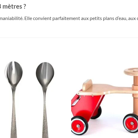
3 mètres ?
aniabilité. Elle convient parfaitement aux petits plans d’eau, au
Ajouter
Ajou
à la liste
à la l
de
de
souhaits
souha