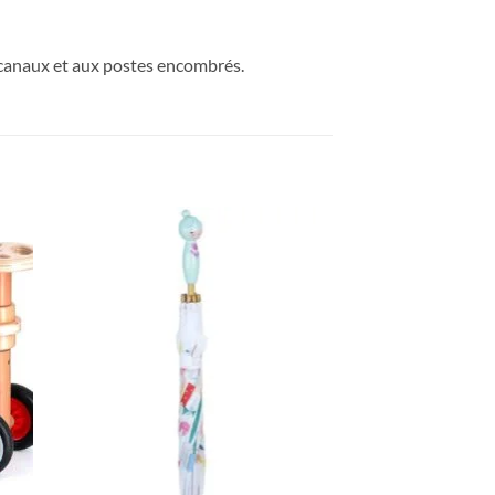
x canaux et aux postes encombrés.
ter
Ajouter
iste
à la liste
de
its
souhaits