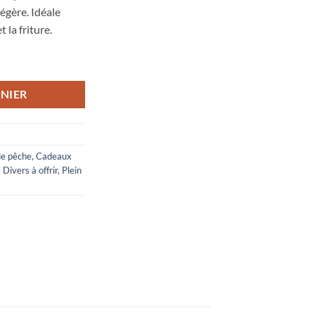
égère. Idéale
t la friture.
êche au coup 3 m
NIER
de pêche
,
Cadeaux
,
Divers à offrir
,
Plein