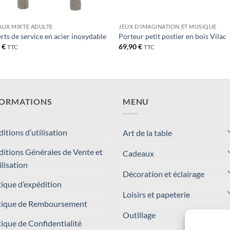
UX MIXTE ADULTE
JEUX D’IMAGINATION ET MUSIQUE
rts de service en acier inoxydable
Porteur petit postier en bois Vilac
0
€
69,90
€
TTC
TTC
FORMATIONS
MENU
itions d’utilisation
Art de la table
itions Générales de Vente et
Cadeaux
ilisation
Décoration et éclairage
tique d’expédition
Loisirs et papeterie
tique de Remboursement
Outillage
tique de Confidentialité