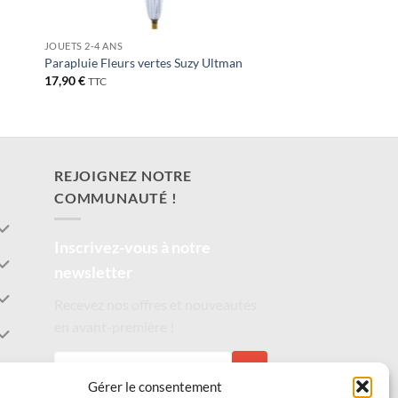
JOUETS 2-4 ANS
Parapluie Fleurs vertes Suzy Ultman
17,90
€
TTC
REJOIGNEZ NOTRE
COMMUNAUTÉ !
Inscrivez-vous à notre
newsletter
Recevez nos offres et nouveautés
en avant-première !
S'INSCRIRE
Gérer le consentement