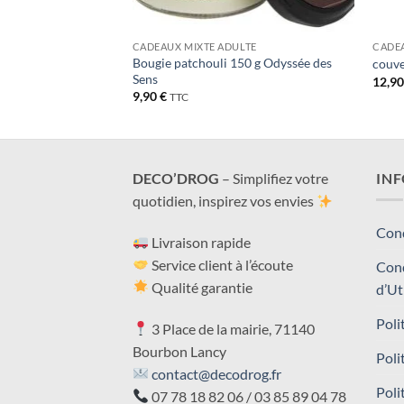
LTE
CADEAUX MIXTE ADULTE
CADEA
Bougie patchouli 150 g Odyssée des
g Odyssée des Sens
couve
Sens
12,9
9,90
€
TTC
DECO’DROG
– Simplifiez votre
IN
quotidien, inspirez vos envies
Cond
Livraison rapide
Service client à l’écoute
Cond
Qualité garantie
d’Ut
Poli
3 Place de la mairie, 71140
Bourbon Lancy
Poli
contact@decodrog.fr
Poli
07 78 18 82 06 / 03 85 89 04 78