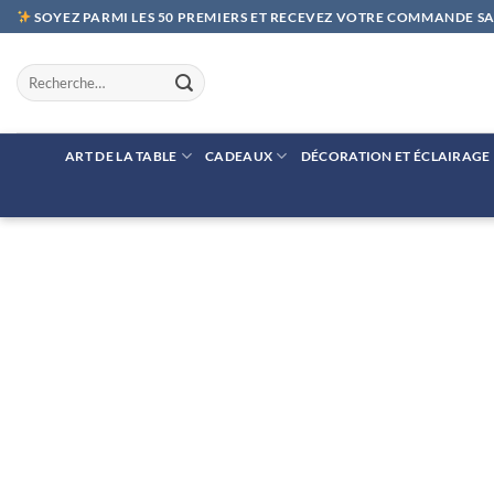
Passer
SOYEZ PARMI LES 50 PREMIERS ET RECEVEZ VOTRE COMMANDE SAN
au
contenu
Recherche
pour :
ART DE LA TABLE
CADEAUX
DÉCORATION ET ÉCLAIRAGE