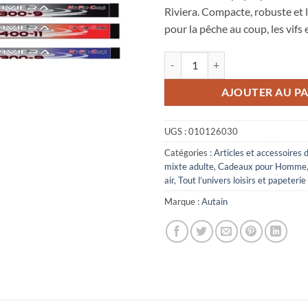
Riviera. Compacte, robuste et l
pour la pêche au coup, les vifs e
quantité de canne télescopique p
AJOUTER AU PA
UGS :
010126030
Catégories :
Articles et accessoires 
mixte adulte
,
Cadeaux pour Homme
air
,
Tout l’univers loisirs et papeterie
Marque :
Autain