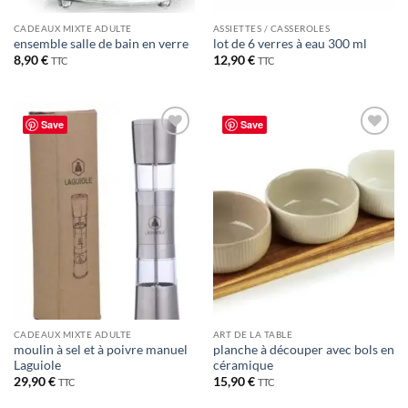
CADEAUX MIXTE ADULTE
ASSIETTES / CASSEROLES
ensemble salle de bain en verre
lot de 6 verres à eau 300 ml
8,90
€
12,90
€
TTC
TTC
Save
Save
Ajouter
Ajouter
à la liste
à la liste
de
de
souhaits
souhaits
CADEAUX MIXTE ADULTE
ART DE LA TABLE
moulin à sel et à poivre manuel
planche à découper avec bols en
Laguiole
céramique
29,90
€
15,90
€
TTC
TTC