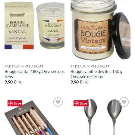
Ajouter
Ajouter
à la liste
à la liste
de
de
souhaits
souhaits
CADEAUX MIXTE ADULTE
CADEAUX MIXTE ADULTE
Bougie santal 180 g Odyssée des
Bougie vanille des îles 150 g
Sens
Odyssée des Sens
9,90
€
9,90
€
TTC
TTC
Save
Save
Ajouter
Ajouter
à la liste
à la liste
de
de
souhaits
souhaits