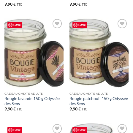
9,90
€
9,90
€
TTC
TTC
Save
Save
Ajouter
Ajouter
à la liste
à la liste
de
de
souhaits
souhaits
CADEAUX MIXTE ADULTE
CADEAUX MIXTE ADULTE
Bougie lavande 150 g Odyssée
Bougie patchouli 150 g Odyssée
des Sens
des Sens
9,90
€
9,90
€
TTC
TTC
Save
Save