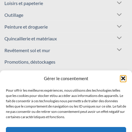
Loisirs et papeterie
Outillage
Peinture et droguerie
Quincaillerie et matériaux
Revêtement sol et mur
Promotions, déstockages
REJOIGNEZ NOTRE COMMUNAUTÉ !
Gérer le consentement
Pour offrir les meilleures expériences, nous utilisons des technologies telles
Inscrivez-vous à notre newsletter
que les cookies pour stocker et/ou accéder aux informations des appareils. Le
fait de consentir à ces technologies nous permettra de traiter des données
Recevez nos offres et nouveautés en avant-première !
telles que le comportement de navigation ou les ID uniques sur ce site. Le fait de
ne pas consentir ou de retirer son consentement peut avoir un effet négatif sur
certaines caractéristiques et fonctions.
S'INSCRIRE