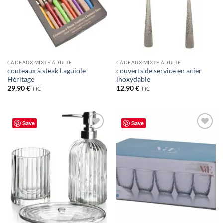
CADEAUX MIXTE ADULTE
CADEAUX MIXTE ADULTE
couteaux à steak Laguiole
couverts de service en acier
Héritage
inoxydable
29,90
€
12,90
€
TTC
TTC
Save
Save
Ajouter
Ajouter
à la liste
à la liste
de
de
souhaits
souhaits