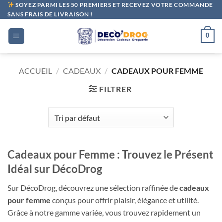
Passer
SOYEZ PARMI LES 50 PREMIERS ET RECEVEZ VOTRE COMMANDE
SANS FRAIS DE LIVRAISON !
au
contenu
0
ACCUEIL
/
CADEAUX
/
CADEAUX POUR FEMME
FILTRER
Cadeaux pour Femme : Trouvez le Présent
Idéal sur DécoDrog
Sur DécoDrog, découvrez une sélection raffinée de
cadeaux
pour femme
conçus pour offrir plaisir, élégance et utilité.
Grâce à notre gamme variée, vous trouvez rapidement un