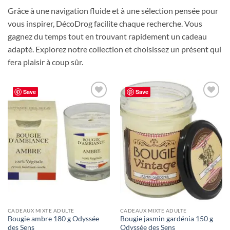
Grâce à une navigation fluide et à une sélection pensée pour
vous inspirer, DécoDrog facilite chaque recherche. Vous
gagnez du temps tout en trouvant rapidement un cadeau
adapté. Explorez notre collection et choisissez un présent qui
fera plaisir à coup sûr.
Save
Save
Ajouter
Ajouter
à la liste
à la liste
de
de
souhaits
souhaits
CADEAUX MIXTE ADULTE
CADEAUX MIXTE ADULTE
Bougie ambre 180 g Odyssée
Bougie jasmin gardénia 150 g
des Sens
Odyssée des Sens