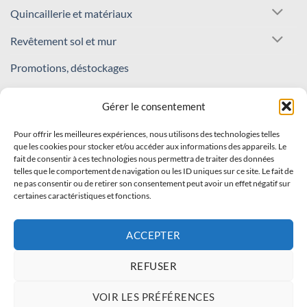
Quincaillerie et matériaux
Revêtement sol et mur
Promotions, déstockages
REJOIGNEZ NOTRE COMMUNAUTÉ !
Gérer le consentement
Pour offrir les meilleures expériences, nous utilisons des technologies telles
Inscrivez-vous à notre newsletter
que les cookies pour stocker et/ou accéder aux informations des appareils. Le
fait de consentir à ces technologies nous permettra de traiter des données
Recevez nos offres et nouveautés en avant-première !
telles que le comportement de navigation ou les ID uniques sur ce site. Le fait de
ne pas consentir ou de retirer son consentement peut avoir un effet négatif sur
certaines caractéristiques et fonctions.
S'INSCRIRE
ACCEPTER
REFUSER
Visa
PayPal
Stripe
MasterCard
Cash
VOIR LES PRÉFÉRENCES
On