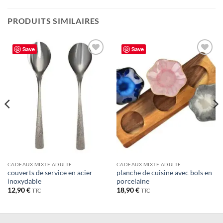
PRODUITS SIMILAIRES
Save
Save
Ajouter
Ajouter
à la liste
à la liste
de
de
souhaits
souhaits
CADEAUX MIXTE ADULTE
CADEAUX MIXTE ADULTE
couverts de service en acier
planche de cuisine avec bols en
inoxydable
porcelaine
12,90
€
18,90
€
TTC
TTC