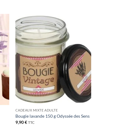
ter
Ajouter
iste
à la liste
de
its
souhaits
CADEAUX MIXTE ADULTE
Bougie lavande 150 g Odyssée des Sens
9,90
€
TTC