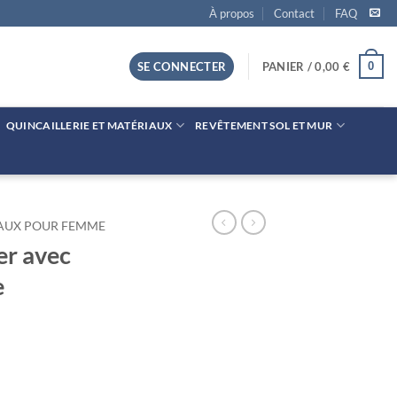
À propos
Contact
FAQ
0
SE CONNECTER
PANIER /
0,00
€
QUINCAILLERIE ET MATÉRIAUX
REVÊTEMENT SOL ET MUR
AUX POUR FEMME
er avec
e
vec bols en céramique