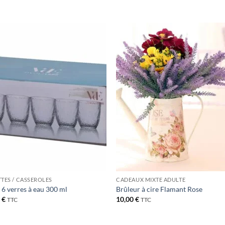
Ajouter
Ajou
à la liste
à la l
de
de
souhaits
souha
TTES / CASSEROLES
CADEAUX MIXTE ADULTE
e 6 verres à eau 300 ml
Brûleur à cire Flamant Rose
0
€
10,00
€
TTC
TTC