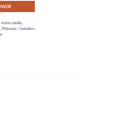
NIER
 mixte adulte
,
r
,
Plateaux / Saladiers
le