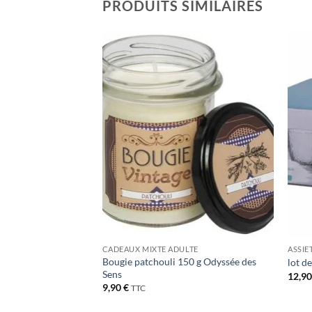
PRODUITS SIMILAIRES
Ajouter
Ajouter
à la liste
à la liste
de
de
souhaits
souhaits
LTE
CADEAUX MIXTE ADULTE
ASSIE
avec bols en
Bougie patchouli 150 g Odyssée des
lot d
Sens
12,9
9,90
€
TTC