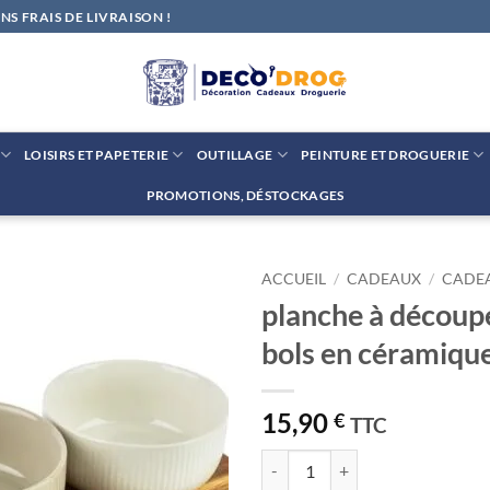
S FRAIS DE LIVRAISON !
LOISIRS ET PAPETERIE
OUTILLAGE
PEINTURE ET DROGUERIE
PROMOTIONS, DÉSTOCKAGES
ACCUEIL
/
CADEAUX
/
CADE
planche à découp
Ajouter
bols en céramiqu
à la liste
de
souhaits
15,90
€
TTC
quantité de planche à découper a