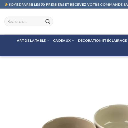
Passer
SOYEZ PARMI LES 50 PREMIERS ET RECEVEZ VOTRE COMMANDE SAN
au
contenu
Recherche
pour :
ART DE LA TABLE
CADEAUX
DÉCORATION ET ÉCLAIRAGE