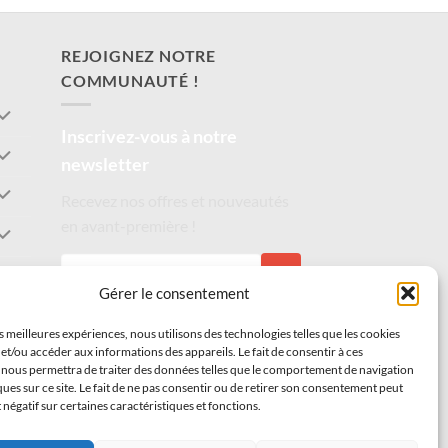
REJOIGNEZ NOTRE
COMMUNAUTÉ !
Inscrivez-vous à notre
newsletter
Recevez nos offres et nouveautés
en avant-première !
S'INSCRIRE
Gérer le consentement
es meilleures expériences, nous utilisons des technologies telles que les cookies
et/ou accéder aux informations des appareils. Le fait de consentir à ces
 nous permettra de traiter des données telles que le comportement de navigation
ques sur ce site. Le fait de ne pas consentir ou de retirer son consentement peut
t négatif sur certaines caractéristiques et fonctions.