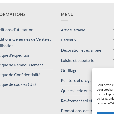
FORMATIONS
MENU
itions d’utilisation
Art de la table
itions Générales de Vente et
Cadeaux
ilisation
Décoration et éclairage
tique d’expédition
Loisirs et papeterie
tique de Remboursement
Outillage
tique de Confidentialité
Peinture et droguerie
tique de cookies (UE)
Pour offrir l
pour stocker 
Quincaillerie et matériaux
technologies
ou les ID uni
Revêtement sol et mur
avoir un effe
Promotions, déstockages