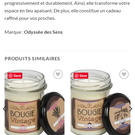
progressivement et durablement. Ainsi, elle transforme votre
espace en lieu apaisant. De plus, elle constitue un cadeau
raffiné pour vos proches.
Marque :
Odyssée des Sens
PRODUITS SIMILAIRES
Save
Save
Ajouter
Ajouter
à la liste
à la liste
de
de
souhaits
souhaits