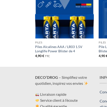
PILES
PILES
onique 3V Blister de
Piles Alcalines AAA / LR03 1.5V
Pile 
Longlife Power Blister de 4
Bliste
4,90
€
4,90
TTC
DECO’DROG
– Simplifiez votre
IN
quotidien, inspirez vos envies
Cond
Livraison rapide
Service client à l’écoute
Cond
Qualité garantie
d’Ut