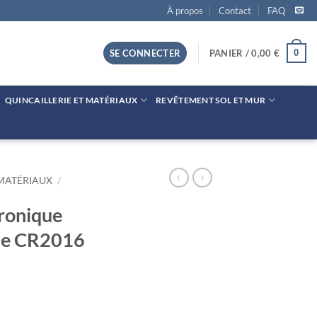
À propos
Contact
FAQ
0
SE CONNECTER
PANIER /
0,00
€
QUINCAILLERIE ET MATÉRIAUX
REVÊTEMENT SOL ET MUR
 MATÉRIAUX
/
tronique
ile CR2016
ique 3V Blister de 1 Pile CR2016