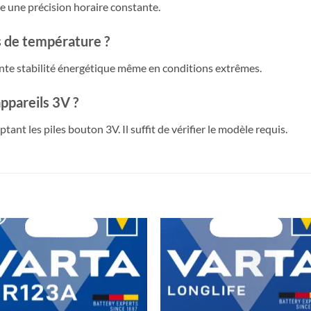
re une précision horaire constante.
ns de température ?
lente stabilité énergétique même en conditions extrêmes.
appareils 3V ?
tant les piles bouton 3V. Il suffit de vérifier le modèle requis.
Ajouter
Ajou
à la liste
à la l
de
de
souhaits
souha