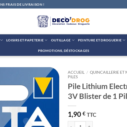
S FRAIS DE LIVRAISON !
LOISIRS ET PAPETERIE
OUTILLAGE
PEINTURE ET DROGUERIE
PROMOTIONS, DÉSTOCKAGES
ACCUEIL
/
QUINCAILLERIE ET
PILES
Pile Lithium Elec
Ajouter
à la liste
3V Blister de 1 P
de
souhaits
1,90
€
TTC
quantité de Pile Lithium Electron