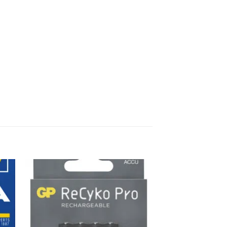
ter
Ajouter
iste
à la liste
de
its
souhaits