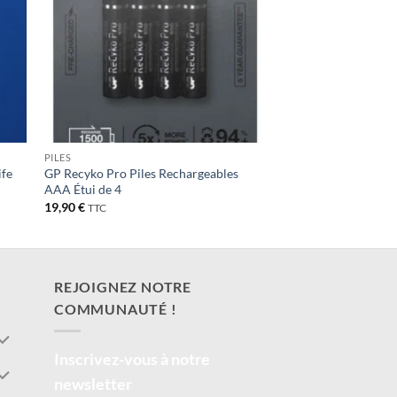
PILES
ife
GP Recyko Pro Piles Rechargeables
AAA Étui de 4
19,90
€
TTC
REJOIGNEZ NOTRE
COMMUNAUTÉ !
Inscrivez-vous à notre
newsletter