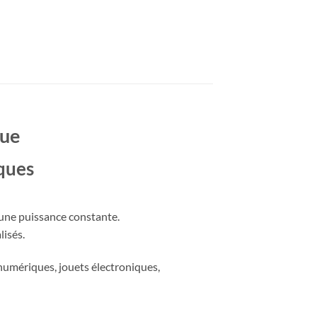
lue
iques
t une puissance constante.
lisés.
s numériques, jouets électroniques,