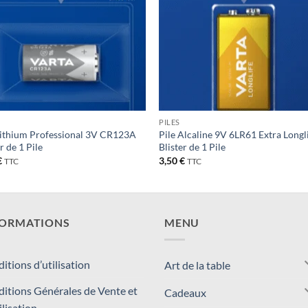
PILES
Lithium Professional 3V CR123A
Pile Alcaline 9V 6LR61 Extra Longl
r de 1 Pile
Blister de 1 Pile
€
3,50
€
TTC
TTC
FORMATIONS
MENU
itions d’utilisation
Art de la table
itions Générales de Vente et
Cadeaux
ilisation