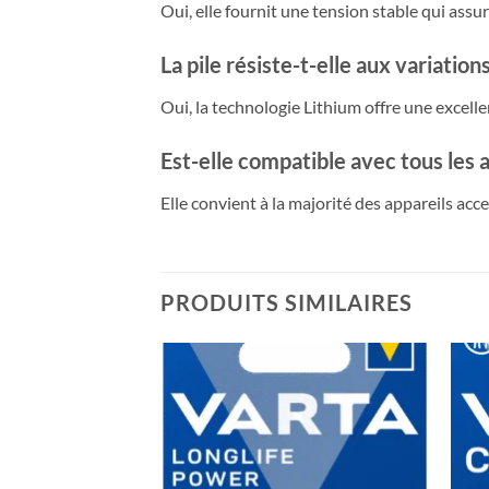
Oui, elle fournit une tension stable qui assu
La pile résiste-t-elle aux variatio
Oui, la technologie Lithium offre une excel
Est-elle compatible avec tous les 
Elle convient à la majorité des appareils accep
PRODUITS SIMILAIRES
Ajouter
Ajouter
à la liste
à la liste
de
de
souhaits
souhaits