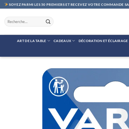
Passer
SOYEZ PARMI LES 50 PREMIERS ET RECEVEZ VOTRE COMMANDE SAN
au
contenu
Recherche
pour :
ART DE LA TABLE
CADEAUX
DÉCORATION ET ÉCLAIRAGE