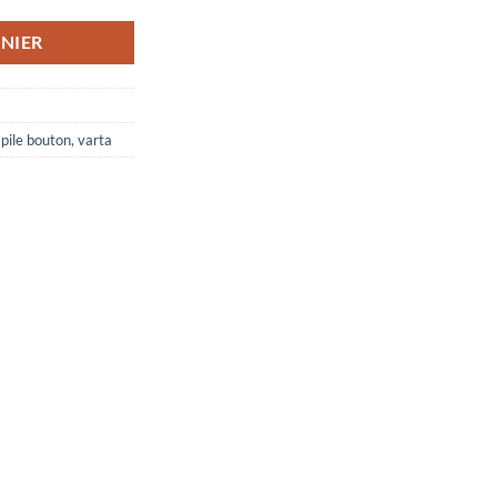
NIER
,
pile bouton
,
varta