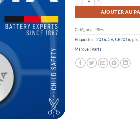
AJOUTER AU PA
Catégorie :
Piles
Étiquettes :
2016
,
3V
,
CR2016
,
pile
Marque :
Varta