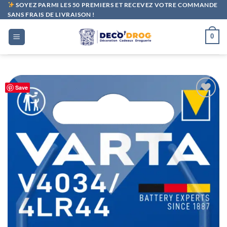
Passer
SOYEZ PARMI LES 50 PREMIERS ET RECEVEZ VOTRE COMMANDE
SANS FRAIS DE LIVRAISON !
au
contenu
0
Save
Ajouter
à la liste
de
souhaits