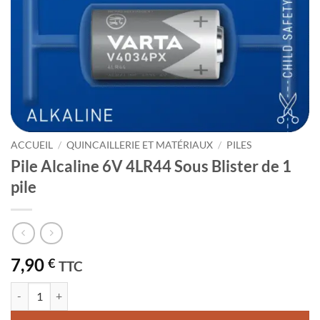
ACCUEIL
/
QUINCAILLERIE ET MATÉRIAUX
/
PILES
Pile Alcaline 6V 4LR44 Sous Blister de 1
pile
7,90
€
TTC
quantité de Pile Alcaline 6V 4LR44 Sous Blister de 1 pile