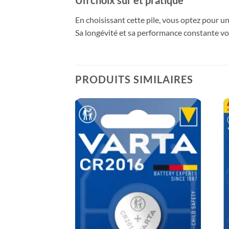
En choisissant cette pile, vous optez pour un
Sa longévité et sa performance constante vous
PRODUITS SIMILAIRES
Ajouter
Ajouter
à la liste
à la liste
de
de
souhaits
souhaits