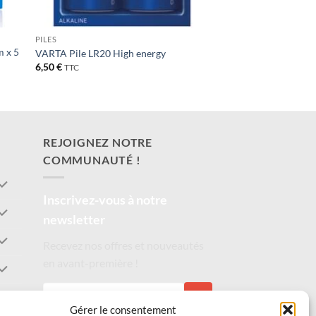
PILES
m x 5
VARTA Pile LR20 High energy
6,50
€
TTC
REJOIGNEZ NOTRE
COMMUNAUTÉ !
Inscrivez-vous à notre
newsletter
Recevez nos offres et nouveautés
en avant-première !
S'INSCRIRE
Gérer le consentement