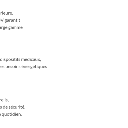
rieure.
3V garantit
 large gamme
 dispositifs médicaux,
 les besoins énergétiques
eils,
 de sécurité,
e quotidien.