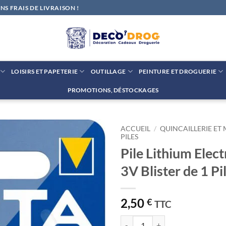
S FRAIS DE LIVRAISON !
LOISIRS ET PAPETERIE
OUTILLAGE
PEINTURE ET DROGUERIE
PROMOTIONS, DÉSTOCKAGES
ACCUEIL
/
QUINCAILLERIE ET
PILES
Pile Lithium Elec
Ajouter
à la liste
3V Blister de 1 P
de
souhaits
2,50
€
TTC
quantité de Pile Lithium Electron