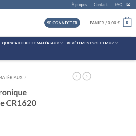
À propos
Contact
FAQ
0
SE CONNECTER
PANIER /
0,00
€
QUINCAILLERIE ET MATÉRIAUX
REVÊTEMENT SOL ET MUR
 MATÉRIAUX
/
tronique
ile CR1620
ique 3V Blister de 1 Pile CR1620