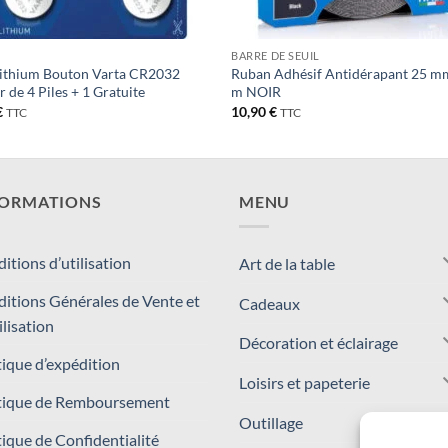
BARRE DE SEUIL
Lithium Bouton Varta CR2032
Ruban Adhésif Antidérapant 25 m
r de 4 Piles + 1 Gratuite
m NOIR
€
10,90
€
TTC
TTC
FORMATIONS
MENU
itions d’utilisation
Art de la table
itions Générales de Vente et
Cadeaux
ilisation
Décoration et éclairage
tique d’expédition
Loisirs et papeterie
tique de Remboursement
Outillage
tique de Confidentialité