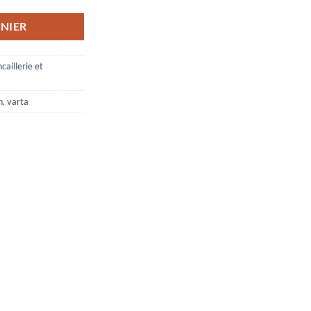
NIER
caillerie et
n
,
varta