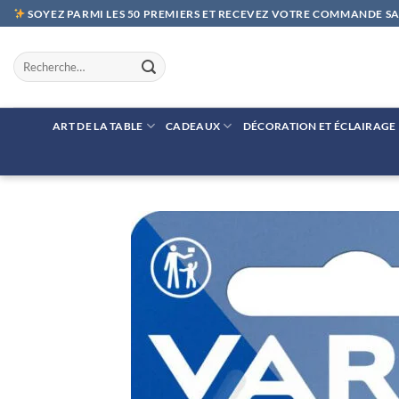
Passer
SOYEZ PARMI LES 50 PREMIERS ET RECEVEZ VOTRE COMMANDE SAN
au
contenu
Recherche
pour :
ART DE LA TABLE
CADEAUX
DÉCORATION ET ÉCLAIRAGE