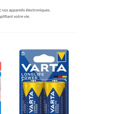
c vos appareils électroniques.
lifiant votre vie.
ter
Ajouter
iste
à la liste
de
its
souhaits