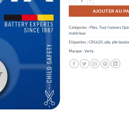
AJOUTER AU PA
Catégories :
Piles
,
Tout l’univers Quin
matériaux
Étiquettes :
CR1620
,
pile
,
pile bouto
Marque :
Varta