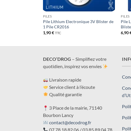
PILES
PILES
onique 3V Blister de
Pile Lithium Electronique 3V Blister de
Pile 
1 Pile CR2016
Bliste
1,90
€
6,90
TTC
DECO’DROG
– Simplifiez votre
IN
quotidien, inspirez vos envies
Cond
Livraison rapide
Service client à l’écoute
Cond
Qualité garantie
d’Ut
Poli
3 Place de la mairie, 71140
Bourbon Lancy
Poli
contact@decodrog.fr
Poli
07 78 18 82 06 / 03 85 89 04 78