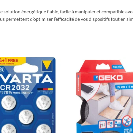
e solution énergétique fiable, facile à manipuler et compatible ave
 permettent d’optimiser l’efficacité de vos dispositifs tout en simp
Ajouter
Ajou
à la liste
à la l
de
de
souhaits
souha