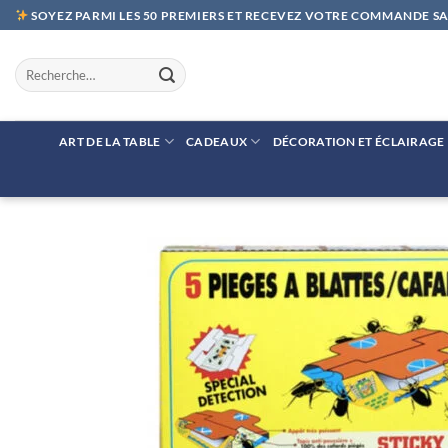
Passer
SOYEZ PARMI LES 50 PREMIERS ET RECEVEZ VOTRE COMMANDE SAN
au
contenu
Recherche
pour :
ART DE LA TABLE
CADEAUX
DÉCORATION ET ÉCLAIRAGE