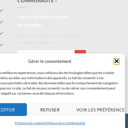
COMMUNAUTÉ !
Inscrivez-vous à notre
newsletter
Recevez nos offres et nouveautés
en avant-première !
S'INSCRIRE
Gérer le consentement
es meilleures expériences, nous utilisons des technologies telles que les cookies
et/ou accéder aux informations des appareils. Le fait de consentir à ces
 nous permettra de traiter des données telles que le comportement de navigation
ques sur ce site. Le fait de ne pas consentir ou de retirer son consentement peut
t négatif sur certaines caractéristiques et fonctions.
CEPTER
REFUSER
VOIR LES PRÉFÉRENCES
Politique de cookies
Politique de Confidentialité
Visa
PayPal
Stripe
MasterCard
Cash