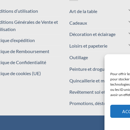
itions d’utilisation
Art de la table
itions Générales de Vente et
Cadeaux
ilisation
Décoration et éclairage
tique d’expédition
Loisirs et papeterie
tique de Remboursement
Outillage
tique de Confidentialité
Peinture et droguerie
tique de cookies (UE)
Pour offrir l
pour stocker 
Quincaillerie et matériaux
technologies
ou les ID uni
Revêtement sol et mur
avoir un effe
Promotions, déstockages
AC