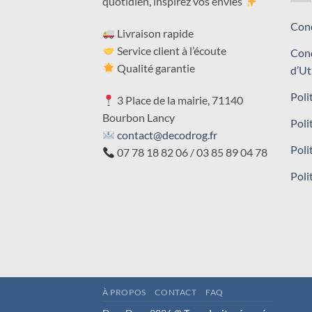
quotidien, inspirez vos envies
Cond
Livraison rapide
Service client à l’écoute
Cond
Qualité garantie
d’Ut
Poli
3 Place de la mairie, 71140
Bourbon Lancy
Poli
contact@decodrog.fr
Poli
07 78 18 82 06 / 03 85 89 04 78
Poli
À PROPOS
CONTACT
FAQ