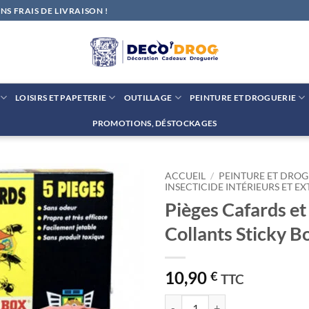
S FRAIS DE LIVRAISON !
LOISIRS ET PAPETERIE
OUTILLAGE
PEINTURE ET DROGUERIE
PROMOTIONS, DÉSTOCKAGES
ACCUEIL
/
PEINTURE ET DROG
INSECTICIDE INTÉRIEURS ET EX
Pièges Cafards et
Ajouter
à la liste
Collants Sticky B
de
souhaits
10,90
€
TTC
quantité de Pièges Cafards et Blat