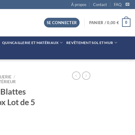
À propos
Contact
FAQ
0
SE CONNECTER
PANIER /
0,00
€
QUINCAILLERIE ET MATÉRIAUX
REVÊTEMENT SOL ET MUR
UERIE
/
TÉRIEUR
 Blattes
ox Lot de 5
tes Collants Sticky Box Lot de 5