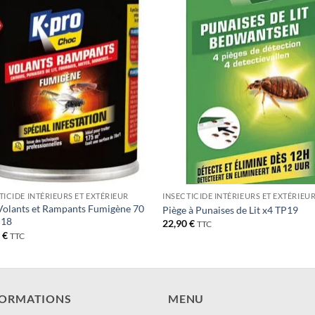
Ajouter
Ajou
à la liste
à la l
de
de
souhaits
souha
TICIDE INTÉRIEURS ET EXTÉRIEUR
INSECTICIDE INTÉRIEURS ET EXTÉRIEU
Volants et Rampants Fumigène 70
Piège à Punaises de Lit x4 TP19
P18
22,90
€
TTC
0
€
TTC
FORMATIONS
MENU