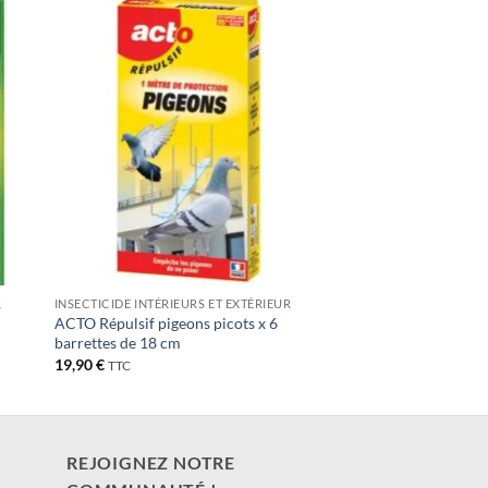
ter
Ajouter
iste
à la liste
de
its
souhaits
R
INSECTICIDE INTÉRIEURS ET EXTÉRIEUR
ACTO Répulsif pigeons picots x 6
barrettes de 18 cm
19,90
€
TTC
REJOIGNEZ NOTRE