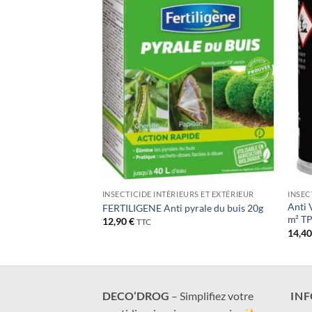
Ajouter
Ajouter
à la liste
à la liste
de
de
souhaits
souhaits
URS ET EXTÉRIEUR
INSECTICIDE INTÉRIEURS ET EXTÉRIEUR
INSEC
t plaies de taille
Anti 
FERTILIGENE Anti pyrale du buis 20g
m² T
12,90
€
TTC
14,4
DECO’DROG
– Simplifiez votre
IN