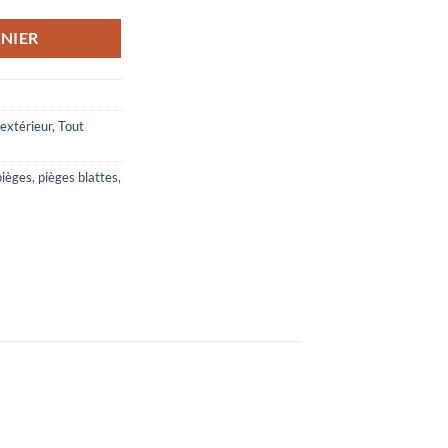
NIER
 extérieur
,
Tout
pièges
,
pièges blattes
,