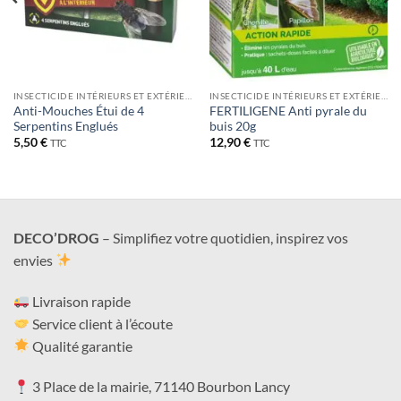
INSECTICIDE INTÉRIEURS ET EXTÉRIEUR
INSECTICIDE INTÉRIEURS ET EXTÉRIEUR
Anti-Mouches Étui de 4
FERTILIGENE Anti pyrale du
Serpentins Englués
buis 20g
5,50
€
12,90
€
TTC
TTC
DECO’DROG
– Simplifiez votre quotidien, inspirez vos
envies
Livraison rapide
Service client à l’écoute
Qualité garantie
3 Place de la mairie, 71140 Bourbon Lancy