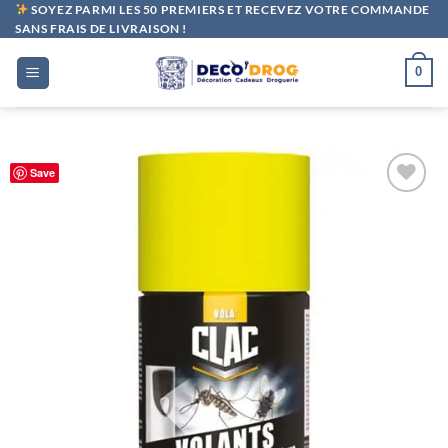
Passer
SOYEZ PARMI LES 50 PREMIERS ET RECEVEZ VOTRE COMMANDE
SANS FRAIS DE LIVRAISON !
au
contenu
0
Save
Ajouter
à la liste
de
souhaits