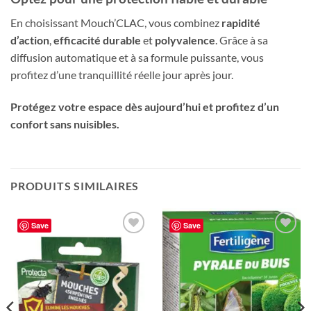
En choisissant Mouch’CLAC, vous combinez
rapidité
d’action
,
efficacité durable
et
polyvalence
. Grâce à sa
diffusion automatique et à sa formule puissante, vous
profitez d’une tranquillité réelle jour après jour.
Protégez votre espace dès aujourd’hui et profitez d’un
confort sans nuisibles.
PRODUITS SIMILAIRES
Save
Save
Ajouter
Ajouter
à la liste
à la liste
de
de
souhaits
souhaits