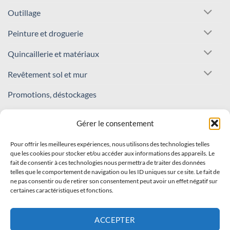
Outillage
Peinture et droguerie
Quincaillerie et matériaux
Revêtement sol et mur
Promotions, déstockages
REJOIGNEZ NOTRE COMMUNAUTÉ !
Gérer le consentement
Pour offrir les meilleures expériences, nous utilisons des technologies telles
Inscrivez-vous à notre newsletter
que les cookies pour stocker et/ou accéder aux informations des appareils. Le
fait de consentir à ces technologies nous permettra de traiter des données
Recevez nos offres et nouveautés en avant-première !
telles que le comportement de navigation ou les ID uniques sur ce site. Le fait de
ne pas consentir ou de retirer son consentement peut avoir un effet négatif sur
certaines caractéristiques et fonctions.
S'INSCRIRE
ACCEPTER