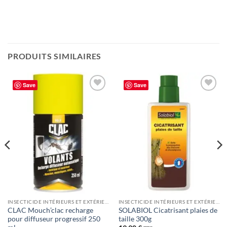
PRODUITS SIMILAIRES
Save
Save
Ajouter
Ajouter
à la liste
à la liste
de
de
souhaits
souhaits
INSECTICIDE INTÉRIEURS ET EXTÉRIEUR
INSECTICIDE INTÉRIEURS ET EXTÉRIEUR
CLAC Mouch’clac recharge
SOLABIOL Cicatrisant plaies de
pour diffuseur progressif 250
taille 300g