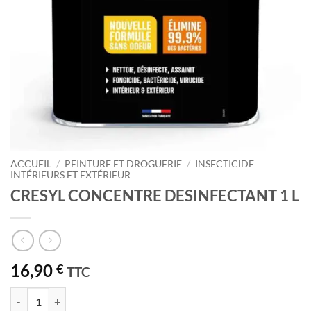
ACCUEIL
/
PEINTURE ET DROGUERIE
/
INSECTICIDE
INTÉRIEURS ET EXTÉRIEUR
CRESYL CONCENTRE DESINFECTANT 1 L
16,90
€
TTC
quantité de CRESYL CONCENTRE DESINFECTANT 1 L