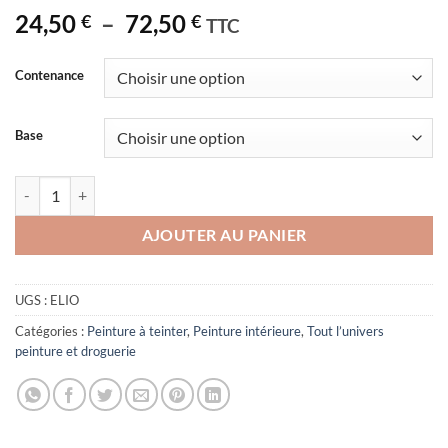
Plage
24,50
–
72,50
€
€
TTC
de
prix :
Contenance
24,50 €
à
Base
72,50 €
quantité de ELI'O UNIVERSEL peinture multisupports 2 en 1 : primaire 
AJOUTER AU PANIER
UGS :
ELIO
Catégories :
Peinture à teinter
,
Peinture intérieure
,
Tout l’univers
peinture et droguerie