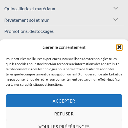
Quincaillerie et matériaux
Revêtement sol et mur
Promotions, déstockages
REJOIGNEZ NOTRE COMMUNAUTÉ !
Gérer le consentement
Pour offrir les meilleures expériences, nous utilisons des technologies telles
Inscrivez-vous à notre newsletter
que les cookies pour stocker et/ou accéder aux informations des appareils. Le
fait de consentir à ces technologies nous permettra de traiter des données
Recevez nos offres et nouveautés en avant-première !
telles que le comportement de navigation ou les ID uniques sur ce site. Le fait de
ne pas consentir ou de retirer son consentement peut avoir un effet négatif sur
certaines caractéristiques et fonctions.
S'INSCRIRE
ACCEPTER
REFUSER
Visa
PayPal
Stripe
MasterCard
Cash
VOIR LES PRÉFÉRENCES