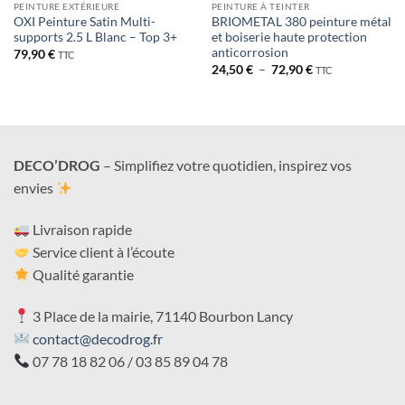
PEINTURE EXTÉRIEURE
PEINTURE À TEINTER
OXI Peinture Satin Multi-
BRIOMETAL 380 peinture métal
supports 2.5 L Blanc – Top 3+
et boiserie haute protection
anticorrosion
79,90
€
TTC
Plage
24,50
€
–
72,90
€
TTC
de
prix :
24,50 €
à
72,90 €
DECO’DROG
– Simplifiez votre quotidien, inspirez vos
envies
Livraison rapide
Service client à l’écoute
Qualité garantie
3 Place de la mairie, 71140 Bourbon Lancy
contact@decodrog.fr
07 78 18 82 06 / 03 85 89 04 78