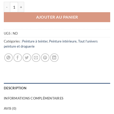
quantité de HYDRALKYD VELOURS peinture velours murs et plafonds
AJOUTER AU PANIER
UGS :
ND
Catégories :
Peinture à teinter
,
Peinture intérieure
,
Tout l’univers
peinture et droguerie
DESCRIPTION
INFORMATIONS COMPLÉMENTAIRES
AVIS (0)