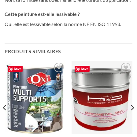
Cette peinture est-elle lessivable ?
Oui, elle est lessivable selon la norme NF EN ISO 11998.
PRODUITS SIMILAIRES
Save
Save
Ajouter
Ajouter
à la liste
à la liste
de
de
souhaits
souhaits