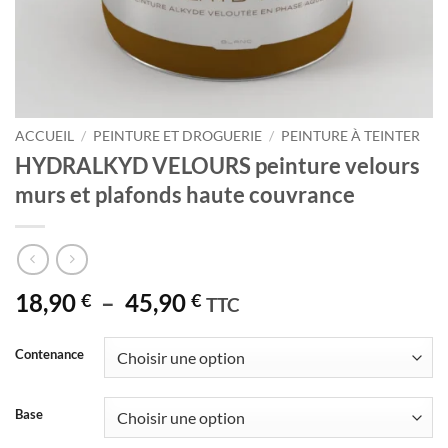
ACCUEIL
/
PEINTURE ET DROGUERIE
/
PEINTURE À TEINTER
HYDRALKYD VELOURS peinture velours
murs et plafonds haute couvrance
Plage
18,90
–
45,90
€
€
TTC
de
prix :
Contenance
18,90 €
à
Base
45,90 €