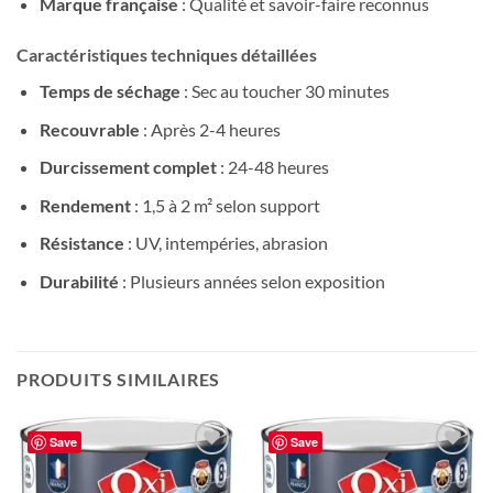
Marque française
: Qualité et savoir-faire reconnus
Caractéristiques techniques détaillées
Temps de séchage
: Sec au toucher 30 minutes
Recouvrable
: Après 2-4 heures
Durcissement complet
: 24-48 heures
Rendement
: 1,5 à 2 m² selon support
Résistance
: UV, intempéries, abrasion
Durabilité
: Plusieurs années selon exposition
PRODUITS SIMILAIRES
Save
Save
Ajouter
Ajouter
à la liste
à la liste