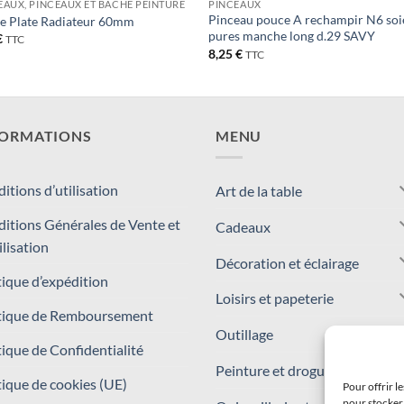
AUX, PINCEAUX ET BÂCHE PEINTURE
PINCEAUX
Pinceau pouce A rechampir N6 soi
e Plate Radiateur 60mm
pures manche long d.29 SAVY
€
TTC
8,25
€
TTC
FORMATIONS
MENU
itions d’utilisation
Art de la table
itions Générales de Vente et
Cadeaux
ilisation
Décoration et éclairage
tique d’expédition
Loisirs et papeterie
tique de Remboursement
Outillage
tique de Confidentialité
Peinture et droguerie
tique de cookies (UE)
Pour offrir l
pour stocker 