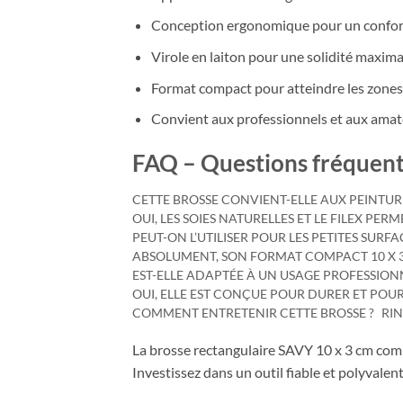
Conception ergonomique pour un confor
Virole en laiton pour une solidité maxima
Format compact pour atteindre les zones d
Convient aux professionnels et aux amat
FAQ – Questions fréquen
CETTE BROSSE CONVIENT-ELLE AUX PEINTURE
OUI, LES SOIES NATURELLES ET LE FILEX P
PEUT-ON L’UTILISER POUR LES PETITES SURFA
ABSOLUMENT, SON FORMAT COMPACT 10 X 3 C
EST-ELLE ADAPTÉE À UN USAGE PROFESSION
OUI, ELLE EST CONÇUE POUR DURER ET POU
COMMENT ENTRETENIR CETTE BROSSE ?
RIN
La brosse rectangulaire SAVY 10 x 3 cm comb
Investissez dans un outil fiable et polyvale