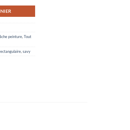
NIER
âche peinture
,
Tout
rectangulaire
,
savy