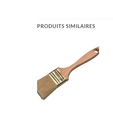
PRODUITS SIMILAIRES
Ajouter
Ajouter
à la liste
à la liste
de
de
souhaits
souhaits