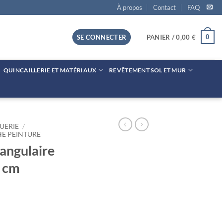
À propos
Contact
FAQ
0
SE CONNECTER
PANIER /
0,00
€
QUINCAILLERIE ET MATÉRIAUX
REVÊTEMENT SOL ET MUR
UERIE
/
HE PEINTURE
angulaire
3 cm
aire à peindre - 10 x 3 cm