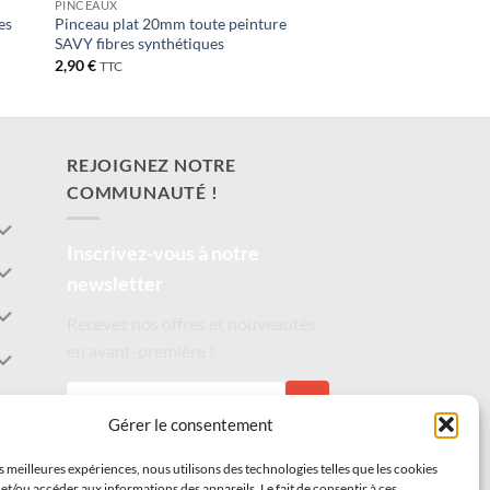
PINCEAUX
es
Pinceau plat 20mm toute peinture
SAVY fibres synthétiques
2,90
€
TTC
REJOIGNEZ NOTRE
COMMUNAUTÉ !
Inscrivez-vous à notre
newsletter
Recevez nos offres et nouveautés
en avant-première !
S'INSCRIRE
Gérer le consentement
es meilleures expériences, nous utilisons des technologies telles que les cookies
et/ou accéder aux informations des appareils. Le fait de consentir à ces