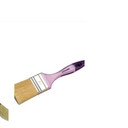
ter
Ajouter
iste
à la liste
de
its
souhaits