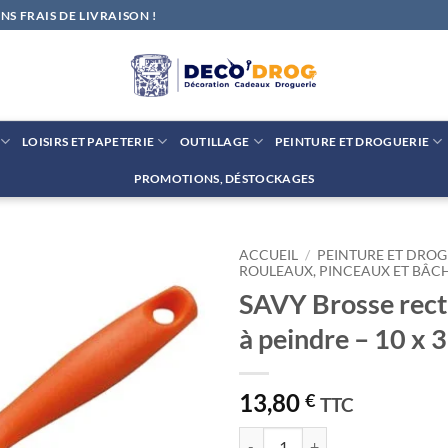
S FRAIS DE LIVRAISON !
LOISIRS ET PAPETERIE
OUTILLAGE
PEINTURE ET DROGUERIE
PROMOTIONS, DÉSTOCKAGES
ACCUEIL
/
PEINTURE ET DROG
ROULEAUX, PINCEAUX ET BÂC
SAVY Brosse rect
Ajouter
à la liste
à peindre – 10 x 
de
souhaits
13,80
€
TTC
quantité de SAVY Brosse rectangul