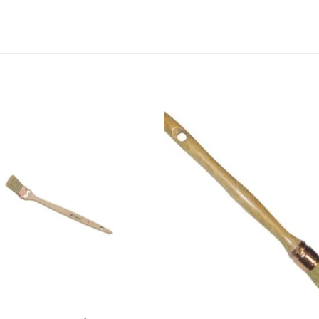
Ajouter
Ajou
à la liste
à la l
de
de
souhaits
souha