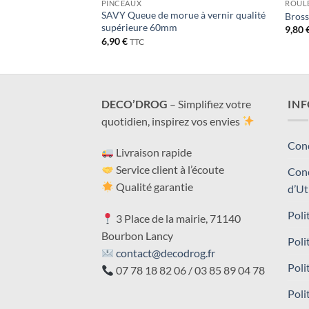
 SPÉCIALISÉ
PINCEAUX
ROULE
SAVY Queue de morue à vernir qualité
rier à mastiquer
Bross
supérieure 60mm
9,80
6,90
€
TTC
DECO’DROG
– Simplifiez votre
IN
quotidien, inspirez vos envies
Cond
Livraison rapide
Service client à l’écoute
Cond
Qualité garantie
d’Ut
Poli
3 Place de la mairie, 71140
Bourbon Lancy
Poli
contact@decodrog.fr
Poli
07 78 18 82 06 / 03 85 89 04 78
Poli