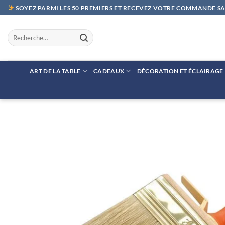
Passer
SOYEZ PARMI LES 50 PREMIERS ET RECEVEZ VOTRE COMMANDE SAN
au
contenu
Recherche
pour :
ART DE LA TABLE
CADEAUX
DÉCORATION ET ÉCLAIRAGE