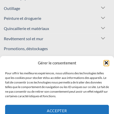
Outillage
Peinture et droguerie
Quincaillerie et matériaux
Revêtement sol et mur
Promotions, déstockages
REJOIGNEZ NOTRE COMMUNAUTÉ !
Gérer le consentement
Pour offrir les meilleures expériences, nous utilisons des technologies telles
Inscrivez-vous à notre newsletter
que les cookies pour stocker et/ou accéder aux informations des appareils. Le
fait de consentir à ces technologies nous permettra de traiter des données
Recevez nos offres et nouveautés en avant-première !
telles que le comportement de navigation ou les ID uniques sur ce site. Le fait de
ne pas consentir ou de retirer son consentement peut avoir un effet négatif sur
certaines caractéristiques et fonctions.
S'INSCRIRE
ACCEPTER