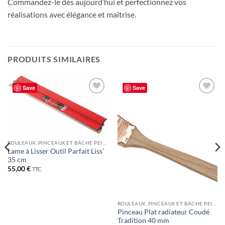
Commandez-le dès aujourd’hui et perfectionnez vos
réalisations avec élégance et maîtrise.
PRODUITS SIMILAIRES
Save
Save
Ajouter
Ajouter
à la liste
à la liste
de
de
souhaits
souhaits
ROULEAUX, PINCEAUX ET BÂCHE PEINTURE
Lame à Lisser Outil Parfait Liss’
35 cm
55,00
€
TTC
ROULEAUX, PINCEAUX ET BÂCHE PEINTURE
Pinceau Plat radiateur Coudé
Tradition 40 mm