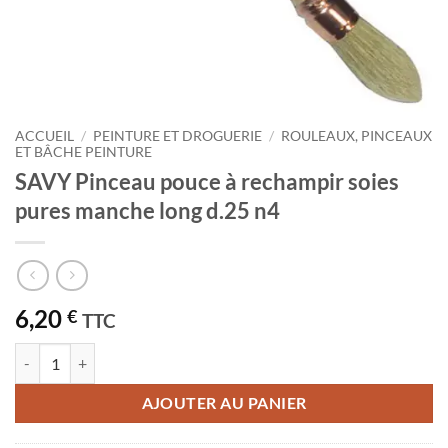
ACCUEIL
/
PEINTURE ET DROGUERIE
/
ROULEAUX, PINCEAUX
ET BÂCHE PEINTURE
SAVY Pinceau pouce à rechampir soies
pures manche long d.25 n4
6,20
€
TTC
quantité de SAVY Pinceau pouce à rechampir soies pures manche long
AJOUTER AU PANIER