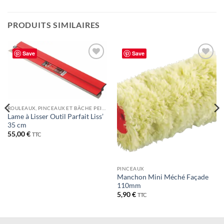
PRODUITS SIMILAIRES
Save
Save
ROULEAUX, PINCEAUX ET BÂCHE PEINTURE
Lame à Lisser Outil Parfait Liss’
35 cm
55,00
€
TTC
PINCEAUX
Manchon Mini Méché Façade
110mm
5,90
€
TTC