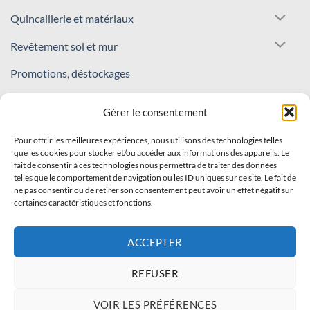
Quincaillerie et matériaux
Revêtement sol et mur
Promotions, déstockages
REJOIGNEZ NOTRE COMMUNAUTÉ !
Gérer le consentement
Pour offrir les meilleures expériences, nous utilisons des technologies telles
Inscrivez-vous à notre newsletter
que les cookies pour stocker et/ou accéder aux informations des appareils. Le
fait de consentir à ces technologies nous permettra de traiter des données
Recevez nos offres et nouveautés en avant-première !
telles que le comportement de navigation ou les ID uniques sur ce site. Le fait de
ne pas consentir ou de retirer son consentement peut avoir un effet négatif sur
certaines caractéristiques et fonctions.
S'INSCRIRE
ACCEPTER
REFUSER
Visa
PayPal
Stripe
MasterCard
Cash
VOIR LES PRÉFÉRENCES