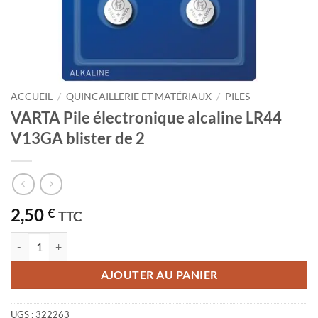
ACCUEIL
/
QUINCAILLERIE ET MATÉRIAUX
/
PILES
VARTA Pile électronique alcaline LR44
V13GA blister de 2
2,50
€
TTC
quantité de VARTA Pile électronique alcaline LR44 V13GA blister de 2
AJOUTER AU PANIER
UGS :
322263