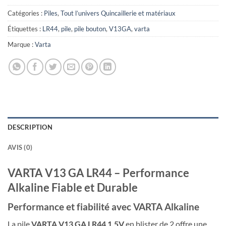
Catégories :
Piles
,
Tout l’univers Quincaillerie et matériaux
Étiquettes :
LR44
,
pile
,
pile bouton
,
V13GA
,
varta
Marque :
Varta
DESCRIPTION
AVIS (0)
VARTA V13 GA LR44 – Performance
Alkaline Fiable et Durable
Performance et fiabilité avec VARTA Alkaline
La pile
VARTA V13 GA LR44 1,5V
en blister de 2 offre une