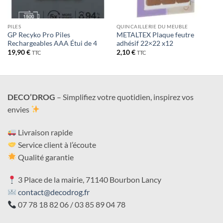
PILES
QUINCAILLERIE DU MEUBLE
GP Recyko Pro Piles
METALTEX Plaque feutre
Rechargeables AAA Étui de 4
adhésif 22×22 x12
19,90
€
2,10
€
TTC
TTC
DECO’DROG
– Simplifiez votre quotidien, inspirez vos
envies
Livraison rapide
Service client à l’écoute
Qualité garantie
3 Place de la mairie, 71140 Bourbon Lancy
contact@decodrog.fr
07 78 18 82 06 / 03 85 89 04 78