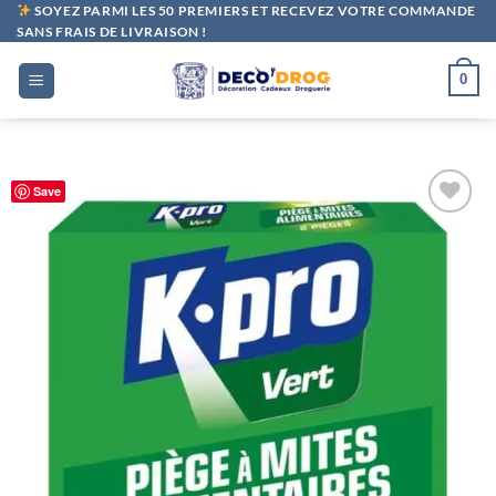
Passer
SOYEZ PARMI LES 50 PREMIERS ET RECEVEZ VOTRE COMMANDE
SANS FRAIS DE LIVRAISON !
au
contenu
0
Save
Ajouter
à la liste
de
souhaits