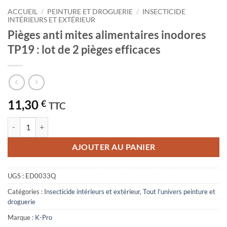
ACCUEIL
/
PEINTURE ET DROGUERIE
/
INSECTICIDE
INTÉRIEURS ET EXTÉRIEUR
Pièges anti mites alimentaires inodores
TP19 : lot de 2 pièges efficaces
11,30
€
TTC
quantité de Pièges anti mites alimentaires inodores TP19 : lot de 2 pièg
AJOUTER AU PANIER
UGS :
ED0033Q
Catégories :
Insecticide intérieurs et extérieur
,
Tout l’univers peinture et
droguerie
Marque :
K-Pro