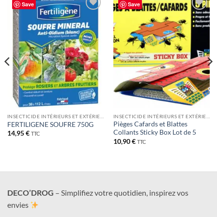
Save
Save
Ajouter
Ajouter
à la liste
à la liste
de
de
souhaits
souhaits
INSECTICIDE INTÉRIEURS ET EXTÉRIEUR
INSECTICIDE INTÉRIEURS ET EXTÉRIEUR
Pièges Cafards et Blattes
FERTILIGENE SOUFRE 750G
Collants Sticky Box Lot de 5
14,95
€
TTC
10,90
€
TTC
DECO’DROG
– Simplifiez votre quotidien, inspirez vos
envies