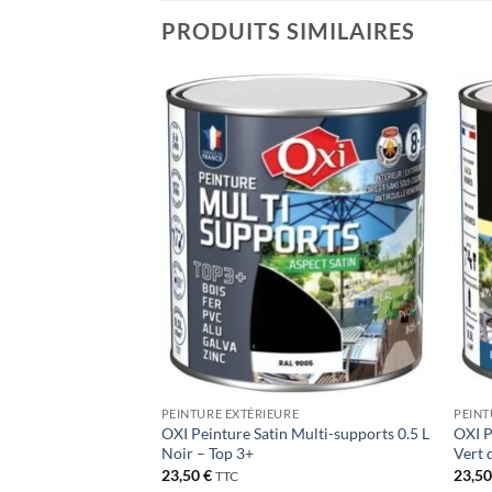
PRODUITS SIMILAIRES
Ajouter
Ajouter
à la liste
à la liste
de
de
souhaits
souhaits
E
PEINTURE EXTÉRIEURE
PEINT
Multi-supports 2.5 L
OXI Peinture Satin Multi-supports 0.5 L
OXI P
Noir – Top 3+
Vert 
23,50
€
23,5
TTC