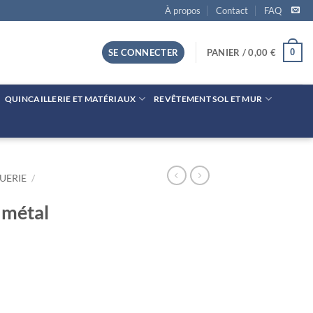
À propos
Contact
FAQ
0
SE CONNECTER
PANIER /
0,00
€
QUINCAILLERIE ET MATÉRIAUX
REVÊTEMENT SOL ET MUR
UERIE
/
e métal
al extérieur Blanc