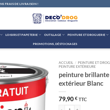
S FRAIS DE LIVRAISON !
LOISIRS ET PAPETERIE
OUTILLAGE
PEINTURE ET DROGUERIE
PROMOTIONS, DÉSTOCKAGES
ACCUEIL
/
PEINTURE ET DROG
PEINTURE EXTÉRIEURE
peinture brillant
Ajouter
à la liste
extérieur Blanc
de
souhaits
79,90
€
TTC
quantité de peinture brillante mét