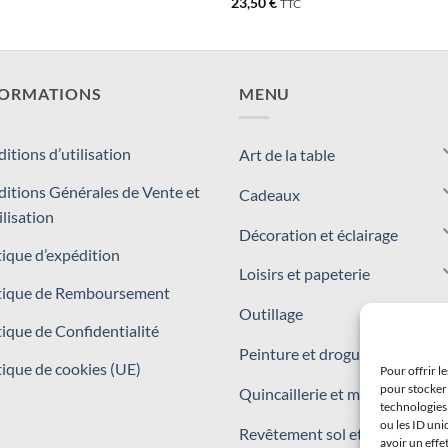
23,50
€
TTC
FORMATIONS
MENU
itions d’utilisation
Art de la table
itions Générales de Vente et
Cadeaux
ilisation
Décoration et éclairage
tique d’expédition
Loisirs et papeterie
tique de Remboursement
Outillage
tique de Confidentialité
Peinture et droguerie
tique de cookies (UE)
Pour offrir l
pour stocker 
Quincaillerie et matériaux
technologies
ou les ID uni
Revêtement sol et mur
avoir un effe