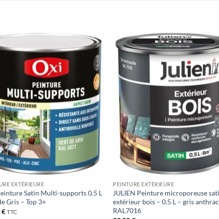
Ajouter
Ajou
à la liste
à la l
de
de
souhaits
souha
URE EXTÉRIEURE
PEINTURE EXTÉRIEURE
einture Satin Multi-supports 0.5 L
JULIEN Peinture microporeuse sat
de Gris – Top 3+
extérieur bois – 0.5 L – gris anthrac
RAL7016
0
€
TTC