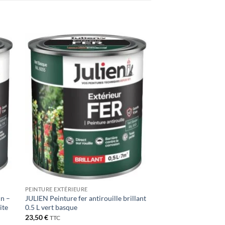
ter
Ajouter
iste
à la liste
de
its
souhaits
PEINTURE EXTÉRIEURE
in –
JULIEN Peinture fer antirouille brillant
ite
0.5 L vert basque
23,50
€
TTC