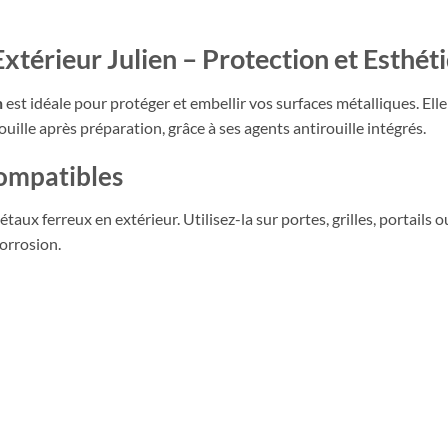
Extérieur Julien – Protection et Esthét
n
est idéale pour protéger et embellir vos surfaces métalliques. Ell
uille après préparation, grâce à ses agents antirouille intégrés.
compatibles
ux ferreux en extérieur. Utilisez-la sur portes, grilles, portails ou
corrosion.
u