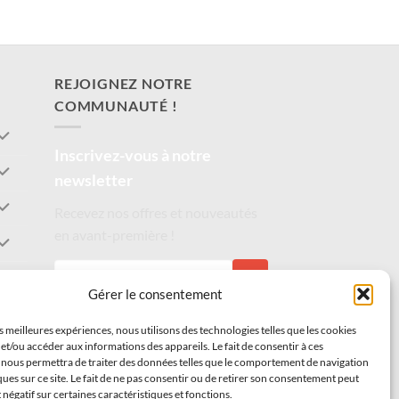
REJOIGNEZ NOTRE
COMMUNAUTÉ !
Inscrivez-vous à notre
newsletter
Recevez nos offres et nouveautés
en avant-première !
S'INSCRIRE
Gérer le consentement
es meilleures expériences, nous utilisons des technologies telles que les cookies
et/ou accéder aux informations des appareils. Le fait de consentir à ces
 nous permettra de traiter des données telles que le comportement de navigation
ques sur ce site. Le fait de ne pas consentir ou de retirer son consentement peut
t négatif sur certaines caractéristiques et fonctions.