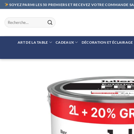
Passer
SOYEZ PARMI LES 50 PREMIERS ET RECEVEZ VOTRE COMMANDE SAN
au
contenu
Recherche
pour :
ART DE LA TABLE
CADEAUX
DÉCORATION ET ÉCLAIRAGE