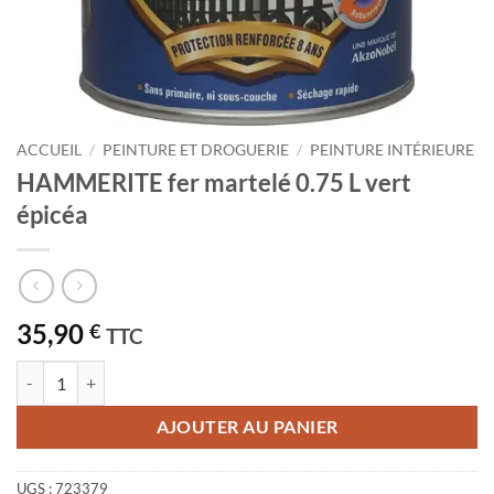
ACCUEIL
/
PEINTURE ET DROGUERIE
/
PEINTURE INTÉRIEURE
HAMMERITE fer martelé 0.75 L vert
épicéa
35,90
€
TTC
quantité de HAMMERITE fer martelé 0.75 L vert épicéa
AJOUTER AU PANIER
UGS :
723379