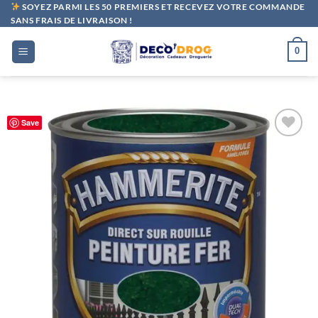
Passer
SOYEZ PARMI LES 50 PREMIERS ET RECEVEZ VOTRE COMMANDE
SANS FRAIS DE LIVRAISON !
au
contenu
0
Save
Ajouter
à la liste
de
souhaits