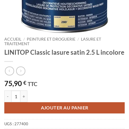
ACCUEIL
/
PEINTURE ET DROGUERIE
/
LASURE ET
TRAITEMENT
LINITOP Classic lasure satin 2.5 L incolore
75,90
€
TTC
quantité de LINITOP Classic lasure satin 2.5 L incolore
AJOUTER AU PANIER
UGS :
277400