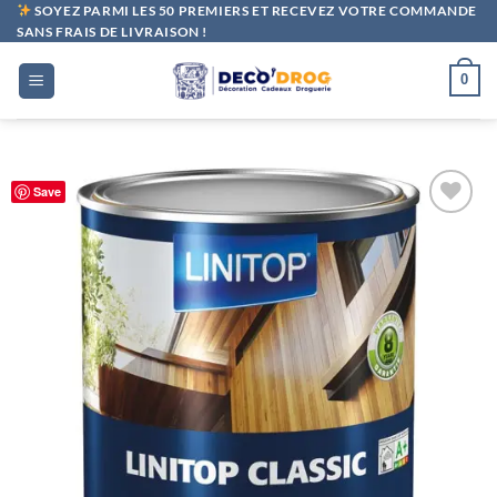
Passer
SOYEZ PARMI LES 50 PREMIERS ET RECEVEZ VOTRE COMMANDE
SANS FRAIS DE LIVRAISON !
au
contenu
0
Save
Ajouter
à la liste
de
souhaits