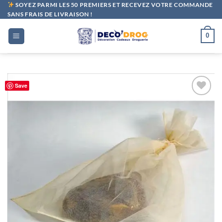
Passer
SOYEZ PARMI LES 50 PREMIERS ET RECEVEZ VOTRE COMMANDE
SANS FRAIS DE LIVRAISON !
au
contenu
0
Save
Ajouter
à la liste
de
souhaits