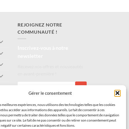
REJOIGNEZ NOTRE
COMMUNAUTÉ !
Inscrivez-vous à notre
newsletter
Recevez nos offres et nouveautés
en avant-première !
S'INSCRIRE
Gérer le consentement
es meilleures expériences, nous utilisons des technologies telles que les cookies
et/ou accéder aux informations des appareils. Le fait de consentir à ces
 nous permettra de traiter des données telles que le comportement de navigation
ques sur ce site. Le fait de ne pas consentir ou de retirer son consentement peut
t négatif sur certaines caractéristiques et fonctions.