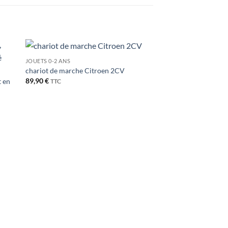
JOUETS 0-2 ANS
ter
Ajouter
chariot de marche Citroen 2CV
iste
à la liste
89,90
€
t en
de
TTC
its
souhaits