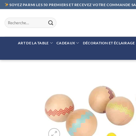
Passer
SOYEZ PARMI LES 50 PREMIERS ET RECEVEZ VOTRE COMMANDE SAN
au
contenu
Recherche
pour :
ART DE LA TABLE
CADEAUX
DÉCORATION ET ÉCLAIRAGE