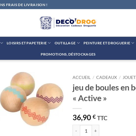
S FRAIS DE LIVRAISON !
LOISIRS ET PAPETERIE
OUTILLAGE
PEINTURE ET DROGUERIE
PROMOTIONS, DÉSTOCKAGES
ACCUEIL
/
CADEAUX
/
JOUET
jeu de boules en b
Ajouter
« Active »
à la liste
de
souhaits
36,90
€
TTC
quantité de jeu de boules en bois 