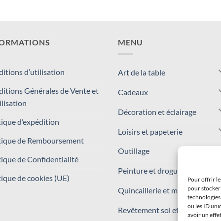
FORMATIONS
MENU
itions d’utilisation
Art de la table
itions Générales de Vente et
Cadeaux
ilisation
Décoration et éclairage
tique d’expédition
Loisirs et papeterie
tique de Remboursement
Outillage
tique de Confidentialité
Peinture et droguerie
tique de cookies (UE)
Pour offrir l
pour stocker 
Quincaillerie et matériaux
technologies
ou les ID uni
Revêtement sol et mur
avoir un effe