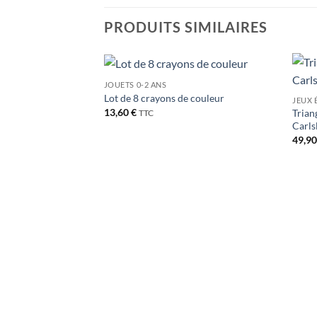
PRODUITS SIMILAIRES
JOUETS 0-2 ANS
Ajouter
Ajouter
Lot de 8 crayons de couleur
JEUX 
à la liste
à la liste
13,60
€
Trian
de
de
TTC
souhaits
souhaits
Carls
49,9
sous la Canopée