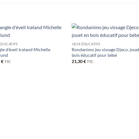
Ajouter
Ajou
ÉDUCATIFS
JEUX ÉDUCATIFS
à la liste
à la l
gle d’éveil Iceland Michelle
Rondanimo jeu vissage Djeco, joue
de
de
souhaits
souha
lund
bois éducatif pour bébé
0
€
21,30
€
TTC
TTC