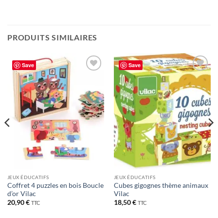
PRODUITS SIMILAIRES
Save
Save
Ajouter
Ajouter
à la liste
à la liste
de
de
souhaits
souhaits
JEUX ÉDUCATIFS
JEUX ÉDUCATIFS
Coffret 4 puzzles en bois Boucle
Cubes gigognes thème animaux
d’or Vilac
Vilac
20,90
€
18,50
€
TTC
TTC