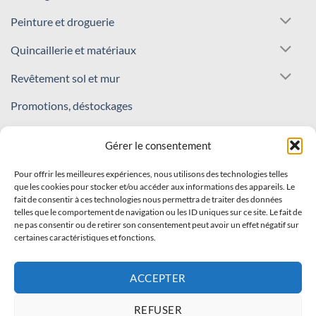
Peinture et droguerie
Quincaillerie et matériaux
Revêtement sol et mur
Promotions, déstockages
REJOIGNEZ NOTRE COMMUNAUTÉ !
Gérer le consentement
Pour offrir les meilleures expériences, nous utilisons des technologies telles
Inscrivez-vous à notre newsletter
que les cookies pour stocker et/ou accéder aux informations des appareils. Le
fait de consentir à ces technologies nous permettra de traiter des données
Recevez nos offres et nouveautés en avant-première !
telles que le comportement de navigation ou les ID uniques sur ce site. Le fait de
ne pas consentir ou de retirer son consentement peut avoir un effet négatif sur
certaines caractéristiques et fonctions.
S'INSCRIRE
ACCEPTER
REFUSER