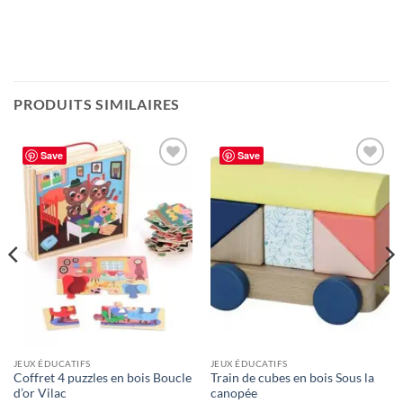
PRODUITS SIMILAIRES
Save
Save
Ajouter
Ajouter
à la liste
à la liste
de
de
souhaits
souhaits
JEUX ÉDUCATIFS
JEUX ÉDUCATIFS
Coffret 4 puzzles en bois Boucle
Train de cubes en bois Sous la
d’or Vilac
canopée