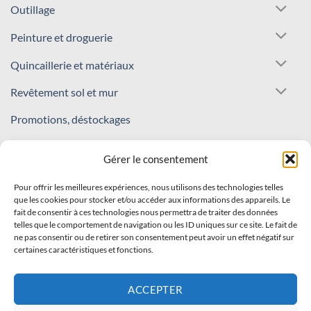
Outillage
Peinture et droguerie
Quincaillerie et matériaux
Revêtement sol et mur
Promotions, déstockages
REJOIGNEZ NOTRE COMMUNAUTÉ !
Gérer le consentement
Pour offrir les meilleures expériences, nous utilisons des technologies telles
Inscrivez-vous à notre newsletter
que les cookies pour stocker et/ou accéder aux informations des appareils. Le
fait de consentir à ces technologies nous permettra de traiter des données
Recevez nos offres et nouveautés en avant-première !
telles que le comportement de navigation ou les ID uniques sur ce site. Le fait de
ne pas consentir ou de retirer son consentement peut avoir un effet négatif sur
certaines caractéristiques et fonctions.
S'INSCRIRE
ACCEPTER