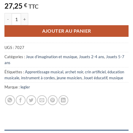
27,25
€
TTC
quantité de violon classique pour enfant
AJOUTER AU PANIER
UGS :
7027
Catégories :
Jeux d’imagination et musique
,
Jouets 2-4 ans
,
Jouets 5-7
ans
Étiquettes :
Apprentissage musical
,
archet noir
,
crin artificiel
,
éducation
musicale
,
instrument à cordes
,
jeune musicien
,
Jouet éducatif
,
musique
Marque :
legler