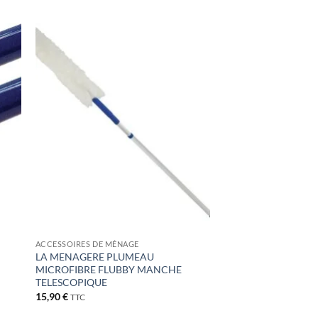
ter
Ajouter
iste
à la liste
de
its
souhaits
ACCESSOIRES DE MÉNAGE
LA MENAGERE PLUMEAU
MICROFIBRE FLUBBY MANCHE
TELESCOPIQUE
15,90
€
TTC