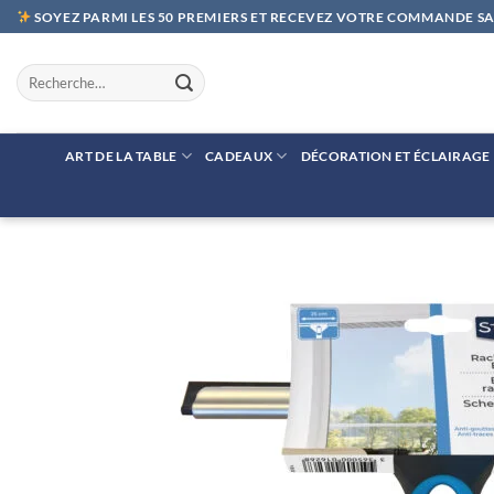
Passer
SOYEZ PARMI LES 50 PREMIERS ET RECEVEZ VOTRE COMMANDE SAN
au
contenu
Recherche
pour :
ART DE LA TABLE
CADEAUX
DÉCORATION ET ÉCLAIRAGE