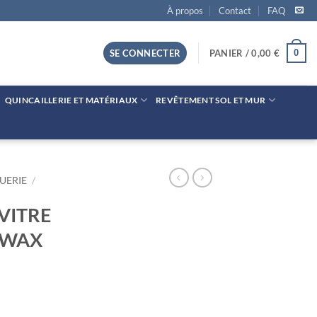
À propos
Contact
FAQ
0
SE CONNECTER
PANIER /
0,00
€
QUINCAILLERIE ET MATÉRIAUX
REVÊTEMENT SOL ET MUR
UERIE
/
VITRE
RWAX
ITRE PRO 25CM STARWAX