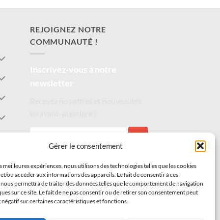
REJOIGNEZ NOTRE
COMMUNAUTÉ !
Inscrivez-vous à notre
newsletter
Recevez nos offres et nouveautés
en avant-première !
S'INSCRIRE
Gérer le consentement
es meilleures expériences, nous utilisons des technologies telles que les cookies
et/ou accéder aux informations des appareils. Le fait de consentir à ces
 nous permettra de traiter des données telles que le comportement de navigation
ques sur ce site. Le fait de ne pas consentir ou de retirer son consentement peut
t négatif sur certaines caractéristiques et fonctions.