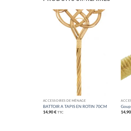
Ajouter
Ajouter
à la liste
à la liste
de
de
souhaits
souhaits
NAGE
ACCESSOIRES DE MÉNAGE
ACCES
SOIE GRISE 38CM
BATTOIR A TAPIS EN ROTIN 70CM
Goupi
14,90
€
14,9
TTC