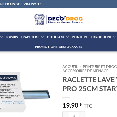
S FRAIS DE LIVRAISON !
LOISIRS ET PAPETERIE
OUTILLAGE
PEINTURE ET DROGUERIE
PROMOTIONS, DÉSTOCKAGES
ACCUEIL
/
PEINTURE ET DROG
ACCESSOIRES DE MÉNAGE
RACLETTE LAVE 
Ajouter
à la liste
PRO 25CM STA
de
souhaits
19,90
€
TTC
quantité de RACLETTE LAVE V