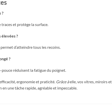
tes
s ?
e traces et protège la surface.
s élevées ?
 permet d’atteindre tous les recoins.
ongé ?
-pouce réduisent la fatigue du poignet.
fficacité, ergonomie et praticité.
Grâce à
elle, vos vitres, miroirs e
n en une tâche rapide, agréable et impeccable.