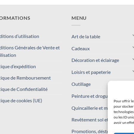
FORMATIONS
MENU
itions d’utilisation
Art de la table
itions Générales de Vente et
Cadeaux
ilisation
Décoration et éclairage
tique d’expédition
Loisirs et papeterie
tique de Remboursement
Outillage
tique de Confidentialité
Peinture et droguerie
tique de cookies (UE)
Pour offrir l
pour stocker 
Quincaillerie et matériaux
technologies
ou les ID uni
Revêtement sol et mur
avoir un effe
Promotions, déstockages