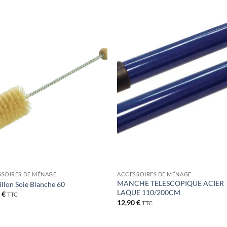
Ajouter
Ajou
à la liste
à la l
de
de
souhaits
souha
SOIRES DE MÉNAGE
ACCESSOIRES DE MÉNAGE
MANCHE TELESCOPIQUE ACIER
llon Soie Blanche 60
LAQUE 110/200CM
0
€
TTC
12,90
€
TTC