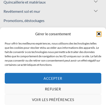
Quincaillerie et matériaux
Revêtement sol et mur
Promotions, déstockages
REJOIGNEZ NOTRE COMMUNAUTÉ !
Gérer le consentement
Pour offrir les meilleures expériences, nous utilisons des technologies telles
Inscrivez-vous à notre newsletter
que les cookies pour stocker et/ou accéder aux informations des appareils. Le
fait de consentir à ces technologies nous permettra de traiter des données
Recevez nos offres et nouveautés en avant-première !
telles que le comportement de navigation ou les ID uniques sur ce site. Le fait de
ne pas consentir ou de retirer son consentement peut avoir un effet négatif sur
certaines caractéristiques et fonctions.
S'INSCRIRE
ACCEPTER
REFUSER
Visa
PayPal
Stripe
MasterCard
Cash
VOIR LES PRÉFÉRENCES
On
À PROPOS
CONTACT
FAQ