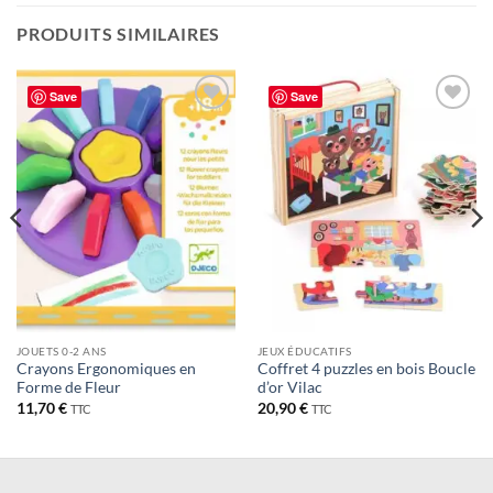
PRODUITS SIMILAIRES
Save
Save
Ajouter
Ajouter
à la liste
à la liste
de
de
souhaits
souhaits
JOUETS 0-2 ANS
JEUX ÉDUCATIFS
Crayons Ergonomiques en
Coffret 4 puzzles en bois Boucle
Forme de Fleur
d’or Vilac
11,70
€
20,90
€
TTC
TTC