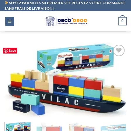
Passer
SOYEZ PARMI LES 50 PREMIERS ET RECEVEZ VOTRE COMMANDE
SANS FRAIS DE LIVRAISON !
au
contenu
0
Save
Ajouter
à la liste
de
souhaits