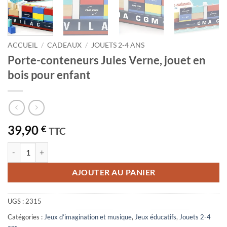
ACCUEIL
/
CADEAUX
/
JOUETS 2-4 ANS
Porte-conteneurs Jules Verne, jouet en
bois pour enfant
39,90
€
TTC
quantité de Porte-conteneurs Jules Verne, jouet en bois pour enfant
AJOUTER AU PANIER
UGS :
2315
Catégories :
Jeux d’imagination et musique
,
Jeux éducatifs
,
Jouets 2-4
ans