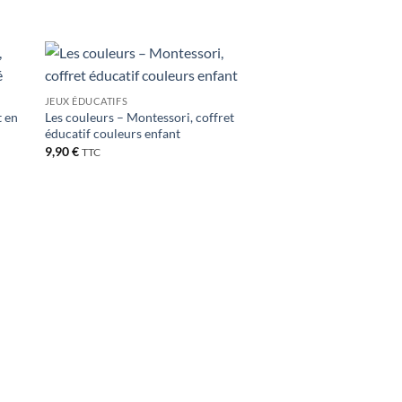
ter
Ajouter
JEUX ÉDUCATIFS
iste
à la liste
t en
Les couleurs – Montessori, coffret
de
its
souhaits
éducatif couleurs enfant
9,90
€
TTC