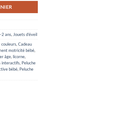
NIER
-2 ans
,
Jouets d’éveil
 couleurs
,
Cadeau
ent motricité bébé
,
er âge
,
licorne
,
 interactifs
,
Peluche
ctive bébé
,
Peluche