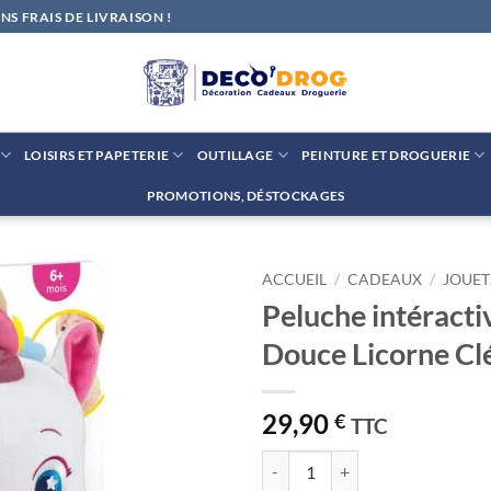
S FRAIS DE LIVRAISON !
LOISIRS ET PAPETERIE
OUTILLAGE
PEINTURE ET DROGUERIE
PROMOTIONS, DÉSTOCKAGES
ACCUEIL
/
CADEAUX
/
JOUET
Peluche intéract
Ajouter
Douce Licorne C
à la liste
de
souhaits
29,90
€
TTC
quantité de Peluche intéractive 