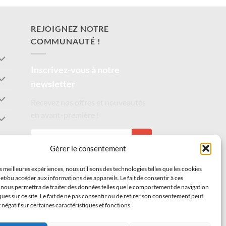
REJOIGNEZ NOTRE
COMMUNAUTÉ !
Inscrivez-vous à notre
newsletter
Recevez nos offres et nouveautés
en avant-première !
S'INSCRIRE
Gérer le consentement
es meilleures expériences, nous utilisons des technologies telles que les cookies
et/ou accéder aux informations des appareils. Le fait de consentir à ces
 nous permettra de traiter des données telles que le comportement de navigation
ques sur ce site. Le fait de ne pas consentir ou de retirer son consentement peut
t négatif sur certaines caractéristiques et fonctions.