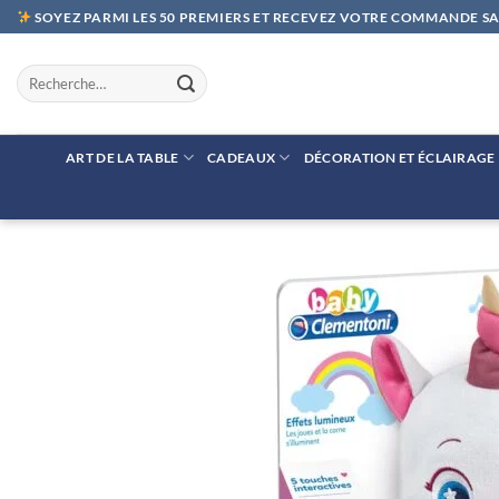
Passer
SOYEZ PARMI LES 50 PREMIERS ET RECEVEZ VOTRE COMMANDE SAN
au
contenu
Recherche
pour :
ART DE LA TABLE
CADEAUX
DÉCORATION ET ÉCLAIRAGE