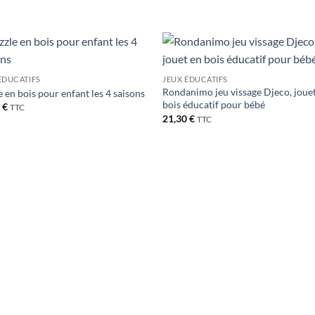
Ajouter
Ajou
ÉDUCATIFS
JEUX ÉDUCATIFS
à la liste
à la l
Rondanimo jeu vissage Djeco, joue
de
de
e en bois pour enfant les 4 saisons
souhaits
souha
bois éducatif pour bébé
0
€
TTC
21,30
€
TTC