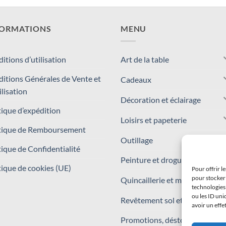
FORMATIONS
MENU
itions d’utilisation
Art de la table
itions Générales de Vente et
Cadeaux
ilisation
Décoration et éclairage
tique d’expédition
Loisirs et papeterie
tique de Remboursement
Outillage
tique de Confidentialité
Peinture et droguerie
tique de cookies (UE)
Pour offrir l
pour stocker 
Quincaillerie et matériaux
technologies
ou les ID uni
Revêtement sol et mur
avoir un effe
Promotions, déstockages