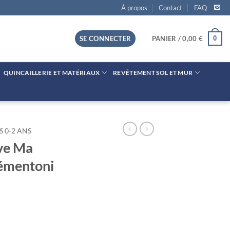
À propos
Contact
FAQ
0
SE CONNECTER
PANIER /
0,00
€
QUINCAILLERIE ET MATÉRIAUX
REVÊTEMENT SOL ET MUR
S 0-2 ANS
ive Ma
lémentoni
Ma Douce Licorne Clémentoni