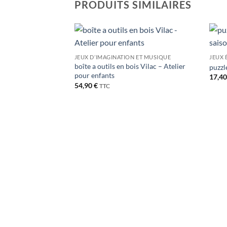
PRODUITS SIMILAIRES
Ajouter
Ajouter
JEUX D’IMAGINATION ET MUSIQUE
JEUX 
à la liste
à la liste
boîte a outils en bois Vilac – Atelier
de
de
puzzl
souhaits
souhaits
pour enfants
17,4
54,90
€
TTC
ois Sous la canopée