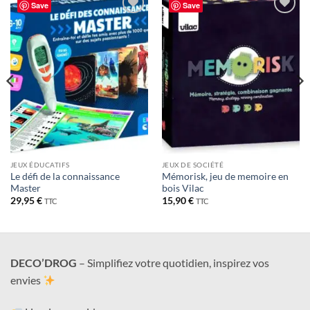
Save
Save
Ajouter
Ajouter
à la liste
à la liste
de
de
souhaits
souhaits
JEUX ÉDUCATIFS
JEUX DE SOCIÉTÉ
Le défi de la connaissance
Mémorisk, jeu de memoire en
Master
bois Vilac
29,95
€
15,90
€
TTC
TTC
DECO’DROG
– Simplifiez votre quotidien, inspirez vos
envies