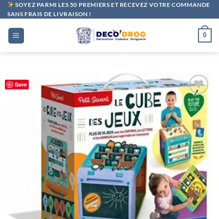
Passer
SOYEZ PARMI LES 50 PREMIERS ET RECEVEZ VOTRE COMMANDE
SANS FRAIS DE LIVRAISON !
au
contenu
0
Save
Ajouter
à la liste
de
souhaits