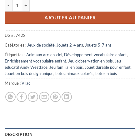
quantité de Loto en bois animaux - Andy Westface - Vilac
AJOUTER AU PANIER
UGS :
7422
Catégories :
Jeux de société
,
Jouets 2-4 ans
,
Jouets 5-7 ans
Étiquettes :
Animaux arc-en-ciel
,
Développement vocabulaire enfant
,
Enrichissement vocabulaire enfant
,
Jeu d'observation en bois
,
Jeu
éducatif Andy Westface
,
Jeu familial en bois
,
Jouet durable pour enfant
,
Jouet en bois design unique
,
Loto animaux colorés
,
Loto en bois
Marque :
Vilac
DESCRIPTION