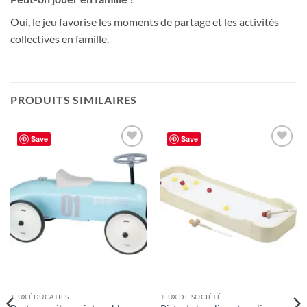
Oui, le jeu favorise les moments de partage et les activités
collectives en famille.
PRODUITS SIMILAIRES
Save
Save
Ajouter
Ajouter
à la liste
à la liste
de
de
souhaits
souhaits
JEUX ÉDUCATIFS
JEUX DE SOCIÉTÉ