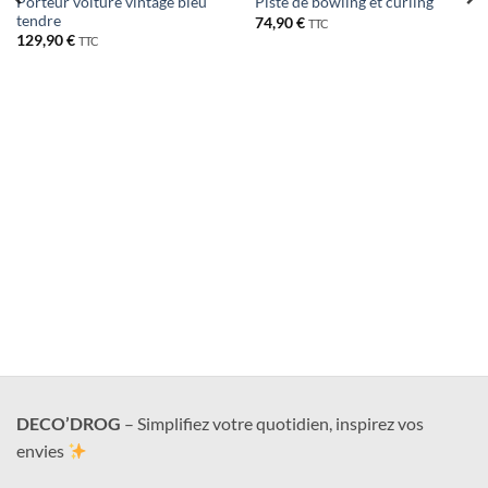
Porteur voiture vintage bleu
Piste de bowling et curling
tendre
74,90
€
TTC
129,90
€
TTC
DECO’DROG
– Simplifiez votre quotidien, inspirez vos
envies