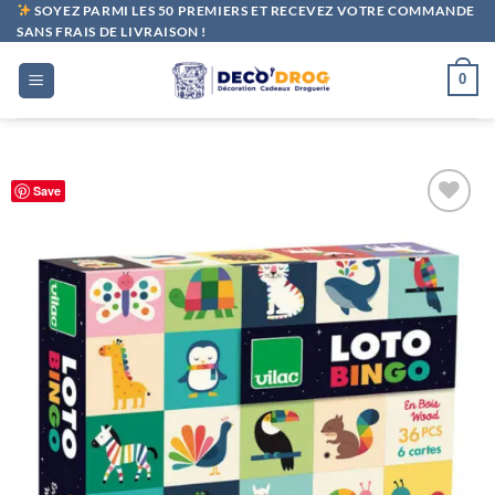
Passer
SOYEZ PARMI LES 50 PREMIERS ET RECEVEZ VOTRE COMMANDE
SANS FRAIS DE LIVRAISON !
au
contenu
0
Save
Ajouter
à la liste
de
souhaits