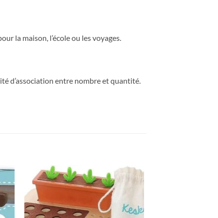
our la maison, l’école ou les voyages.
acité d’association entre nombre et quantité.
ter
Ajouter
iste
à la liste
de
its
souhaits