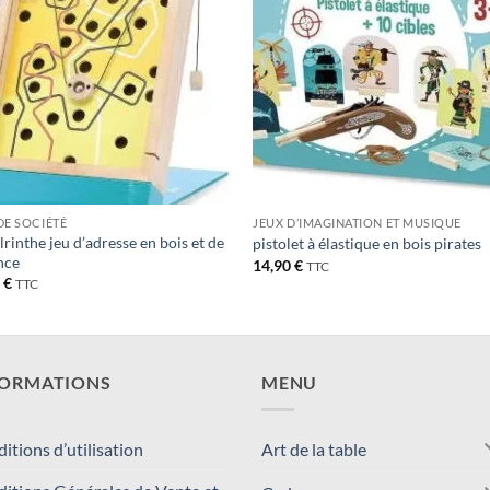
DE SOCIÉTÉ
JEUX D’IMAGINATION ET MUSIQUE
ilrinthe jeu d’adresse en bois et de
pistolet à élastique en bois pirates
nce
14,90
€
TTC
0
€
TTC
FORMATIONS
MENU
itions d’utilisation
Art de la table