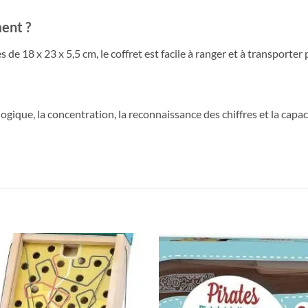
ment ?
18 x 23 x 5,5 cm, le coffret est facile à ranger et à transporter p
 logique, la concentration, la reconnaissance des chiffres et la cap
Ajouter
Ajou
à la liste
à la l
de
de
souhaits
souha