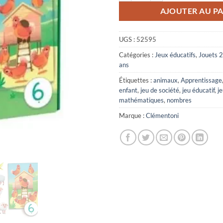
AJOUTER AU PA
UGS :
52595
Catégories :
Jeux éducatifs
,
Jouets 2
ans
Étiquettes :
animaux
,
Apprentissage
enfant
,
jeu de société
,
jeu éducatif
,
j
mathématiques
,
nombres
Marque :
Clémentoni