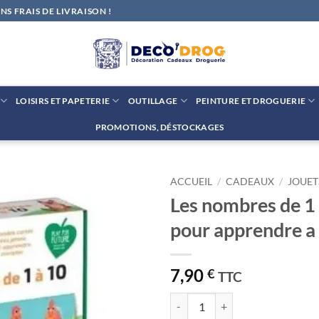
S FRAIS DE LIVRAISON !
LOISIRS ET PAPETERIE
OUTILLAGE
PEINTURE ET DROGUERIE
PROMOTIONS, DÉSTOCKAGES
ACCUEIL
/
CADEAUX
/
JOUET
Les nombres de 1 
Ajouter
pour apprendre a
à la liste
de
souhaits
7,90
€
TTC
quantité de Les nombres de 1 à 1