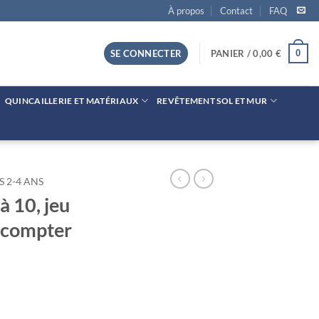
À propos
Contact
FAQ
0
SE CONNECTER
PANIER /
0,00
€
QUINCAILLERIE ET MATÉRIAUX
REVÊTEMENT SOL ET MUR
S 2-4 ANS
à 10, jeu
 compter
0, jeu pour apprendre a compter