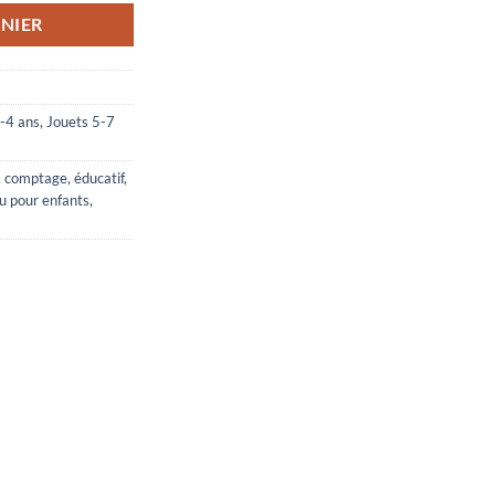
NIER
-4 ans
,
Jouets 5-7
,
comptage
,
éducatif
,
eu pour enfants
,