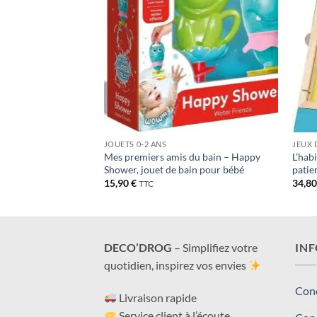
JOUETS 0-2 ANS
JEUX 
Mes premiers amis du bain – Happy
L’hab
ni
Shower, jouet de bain pour bébé
patie
15,90
€
34,8
TTC
DECO’DROG
– Simplifiez votre
IN
quotidien, inspirez vos envies
Cond
Livraison rapide
Service client à l’écoute