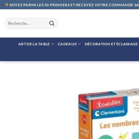
Passer
SOYEZ PARMI LES 50 PREMIERS ET RECEVEZ VOTRE COMMANDE SAN
au
contenu
Recherche
pour :
ART DE LA TABLE
CADEAUX
DÉCORATION ET ÉCLAIRAGE