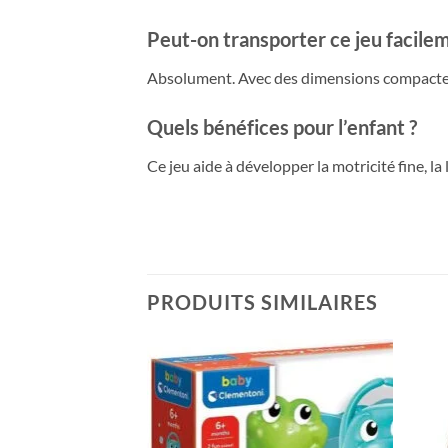
Peut-on transporter ce jeu facile
Absolument. Avec des dimensions compactes de 
Quels bénéfices pour l’enfant ?
Ce jeu aide à développer la motricité fine, la
PRODUITS SIMILAIRES
Ajouter
Ajouter
à la liste
à la liste
de
de
souhaits
souhaits