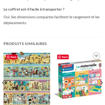
Le coffret est-il facile à transporter ?
Oui. Ses dimensions compactes facilitent le rangement et les
déplacements.
PRODUITS SIMILAIRES
Save
Save
Ajouter
Ajouter
à la liste
à la liste
de
de
souhaits
souhaits