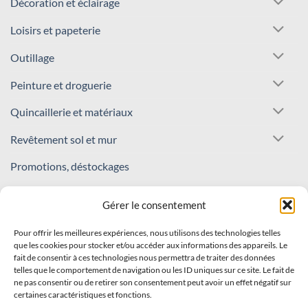
Décoration et éclairage
Loisirs et papeterie
Outillage
Peinture et droguerie
Quincaillerie et matériaux
Revêtement sol et mur
Promotions, déstockages
REJOIGNEZ NOTRE COMMUNAUTÉ !
Gérer le consentement
Pour offrir les meilleures expériences, nous utilisons des technologies telles
Inscrivez-vous à notre newsletter
que les cookies pour stocker et/ou accéder aux informations des appareils. Le
fait de consentir à ces technologies nous permettra de traiter des données
Recevez nos offres et nouveautés en avant-première !
telles que le comportement de navigation ou les ID uniques sur ce site. Le fait de
ne pas consentir ou de retirer son consentement peut avoir un effet négatif sur
certaines caractéristiques et fonctions.
S'INSCRIRE