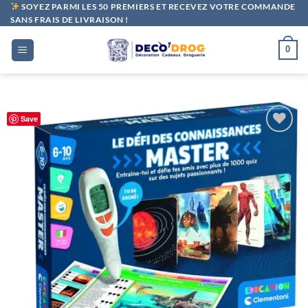
Passer
SOYEZ PARMI LES 50 PREMIERS ET RECEVEZ VOTRE COMMANDE
SANS FRAIS DE LIVRAISON !
au
contenu
0
Save
Ajouter
à la liste
de
souhaits