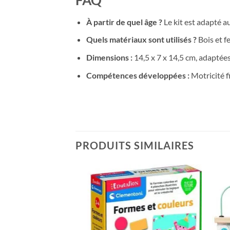
FAQ
À partir de quel âge ?
Le kit est adapté a
Quels matériaux sont utilisés ?
Bois et fe
Dimensions :
14,5 x 7 x 14,5 cm, adaptées
Compétences développées :
Motricité f
PRODUITS SIMILAIRES
Ajouter
Ajouter
à la liste
à la liste
de
de
souhaits
souhaits