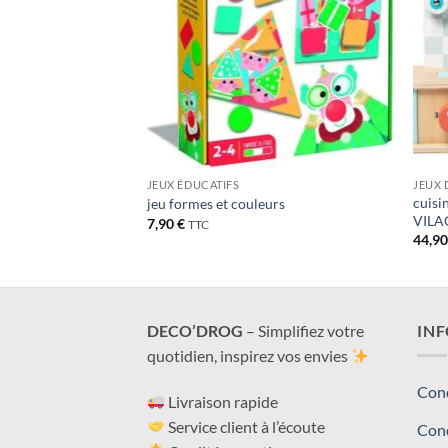
JEUX ÉDUCATIFS
JEUX 
animaux , Ingela
cuisi
jeu formes et couleurs
 puzzle en bois
VILA
7,90
€
TTC
44,9
DECO’DROG
– Simplifiez votre
IN
quotidien, inspirez vos envies
Cond
Livraison rapide
Service client à l’écoute
Cond