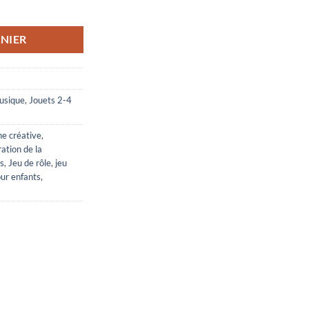
 de marché, kit de salades pour enfants
NIER
musique
,
Jouets 2-4
ne créative
,
ration de la
ts
,
Jeu de rôle
,
jeu
our enfants
,