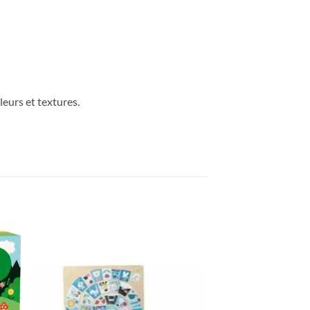
leurs et textures.
ter
Ajouter
iste
à la liste
de
its
souhaits