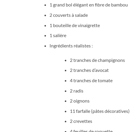
1 grand bol élégant en fibre de bambou
2 couverts à salade
1 bouteille de vinaigrette
1 salière
Ingrédients réalistes :
2 tranches de champignons
2 tranches d’avocat
4 tranches de tomate
2 radis
2 oignons
11 farfalle (pâtes décoratives)
2 crevettes
4 feuilles de roquette