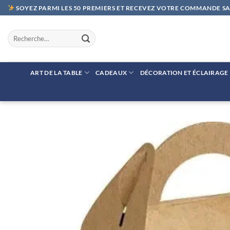
Passer
SOYEZ PARMI LES 50 PREMIERS ET RECEVEZ VOTRE COMMANDE SAN
au
contenu
Recherche
pour :
ART DE LA TABLE
CADEAUX
DÉCORATION ET ÉCLAIRAGE