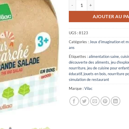
quantité de La grande salade Jour
AJOUTER AU PA
UGS :
8123
Catégories :
Jeux d’imagination et 
ans
Étiquettes :
alimentation saine
,
cuisi
découverte des aliments
,
jeu d'explo
nourriture
,
jeu de cuisine pour enfan
éducatif
,
jouets en bois
,
nourriture p
simulation de restaurant
Marque :
Vilac