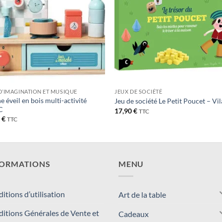
D’IMAGINATION ET MUSIQUE
JEUX DE SOCIÉTÉ
ne éveil en bois multi-activité
Jeu de société Le Petit Poucet – Vi
C
17,90
€
TTC
0
€
TTC
FORMATIONS
MENU
itions d’utilisation
Art de la table
itions Générales de Vente et
Cadeaux