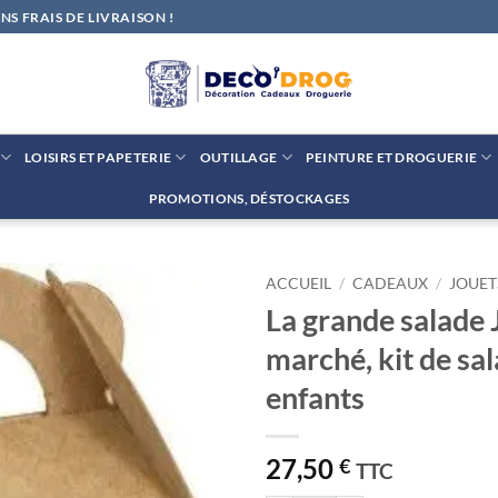
S FRAIS DE LIVRAISON !
LOISIRS ET PAPETERIE
OUTILLAGE
PEINTURE ET DROGUERIE
PROMOTIONS, DÉSTOCKAGES
ACCUEIL
/
CADEAUX
/
JOUET
La grande salade 
Ajouter
marché, kit de sa
à la liste
de
enfants
souhaits
27,50
€
TTC