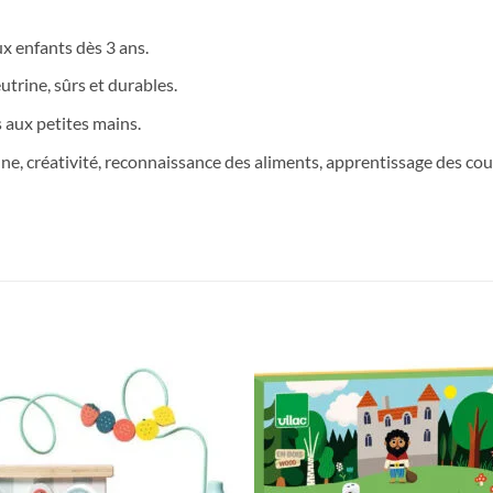
ux enfants dès 3 ans.
utrine, sûrs et durables.
 aux petites mains.
ine, créativité, reconnaissance des aliments, apprentissage des cou
Ajouter
Ajou
à la liste
à la l
de
de
souhaits
souha