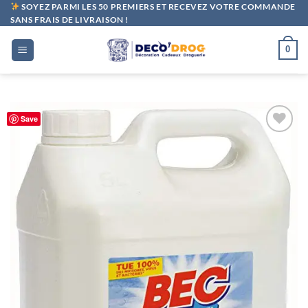
Passer
SOYEZ PARMI LES 50 PREMIERS ET RECEVEZ VOTRE COMMANDE
SANS FRAIS DE LIVRAISON !
au
contenu
0
Save
Ajouter
à la liste
de
souhaits