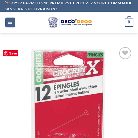
Passer
SOYEZ PARMI LES 50 PREMIERS ET RECEVEZ VOTRE COMMANDE
SANS FRAIS DE LIVRAISON !
au
contenu
0
Save