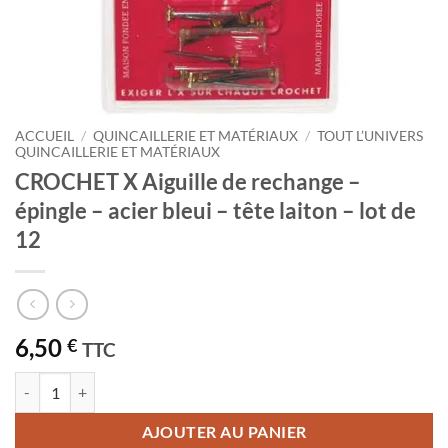
ACCUEIL
/
QUINCAILLERIE ET MATÉRIAUX
/
TOUT L’UNIVERS
QUINCAILLERIE ET MATÉRIAUX
CROCHET X Aiguille de rechange –
épingle – acier bleui – tête laiton – lot de
12
6,50
€
TTC
quantité de CROCHET X Aiguille de rechange - épingle - acier bleui - têt
AJOUTER AU PANIER