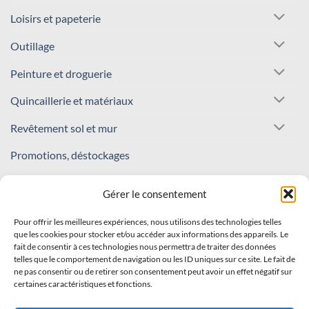
Loisirs et papeterie
Outillage
Peinture et droguerie
Quincaillerie et matériaux
Revêtement sol et mur
Promotions, déstockages
REJOIGNEZ NOTRE COMMUNAUTÉ !
Gérer le consentement
Pour offrir les meilleures expériences, nous utilisons des technologies telles
Inscrivez-vous à notre newsletter
que les cookies pour stocker et/ou accéder aux informations des appareils. Le
fait de consentir à ces technologies nous permettra de traiter des données
Recevez nos offres et nouveautés en avant-première !
telles que le comportement de navigation ou les ID uniques sur ce site. Le fait de
ne pas consentir ou de retirer son consentement peut avoir un effet négatif sur
certaines caractéristiques et fonctions.
S'INSCRIRE