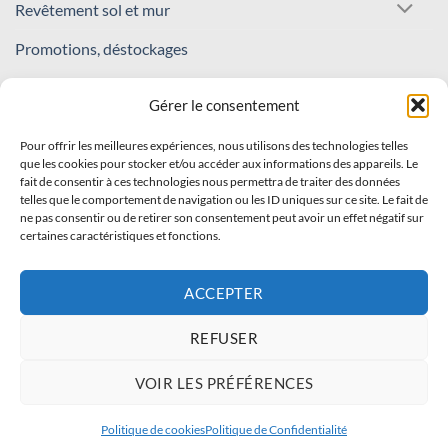
Revêtement sol et mur
Promotions, déstockages
REJOIGNEZ NOTRE COMMUNAUTÉ !
Gérer le consentement
Pour offrir les meilleures expériences, nous utilisons des technologies telles
Inscrivez-vous à notre newsletter
que les cookies pour stocker et/ou accéder aux informations des appareils. Le
fait de consentir à ces technologies nous permettra de traiter des données
Recevez nos offres et nouveautés en avant-première !
telles que le comportement de navigation ou les ID uniques sur ce site. Le fait de
ne pas consentir ou de retirer son consentement peut avoir un effet négatif sur
certaines caractéristiques et fonctions.
S'INSCRIRE
ACCEPTER
REFUSER
Visa
PayPal
Stripe
MasterCard
Cash
VOIR LES PRÉFÉRENCES
On
À PROPOS
CONTACT
FAQ
Delivery
Politique de cookies
Politique de Confidentialité
DecoDrog 2026 ©
Tous droits réservés.