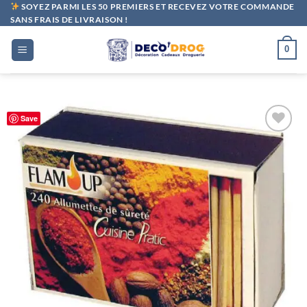
Passer
SOYEZ PARMI LES 50 PREMIERS ET RECEVEZ VOTRE COMMANDE
SANS FRAIS DE LIVRAISON !
au
contenu
0
Save
Ajouter
à la liste
de
souhaits