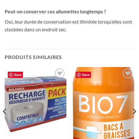
Peut-on conserver ces allumettes longtemps ?
Oui, leur durée de conservation est illimitée lorsqu’elles sont
stockées dans un endroit sec.
PRODUITS SIMILAIRES
Save
Save
Ajouter
Ajouter
à la liste
à la liste
de
de
souhaits
souhaits