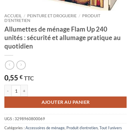
ACCUEIL
/
PEINTURE ET DROGUERIE
/
PRODUIT
D’ENTRETIEN
Allumettes de ménage Flam Up 240
unités : sécurité et allumage pratique au
quotidien
0,55
€
TTC
quantité de Allumettes de ménage Flam Up 240 unités : sécurité et al
AJOUTER AU PANIER
UGS :
3298960800069
Catégories :
Accessoires de ménage
,
Produit d’entretien
,
Tout l’univers