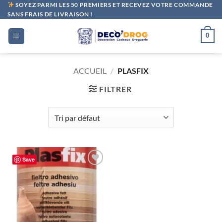
Passer
SOYEZ PARMI LES 50 PREMIERS ET RECEVEZ VOTRE COMMANDE
SANS FRAIS DE LIVRAISON !
au
contenu
0
ACCUEIL
/
PLASFIX
FILTRER
Save